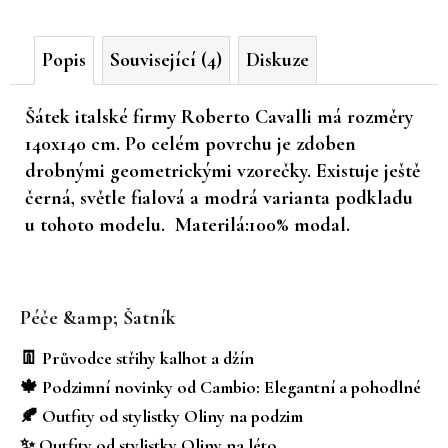
č
u
Popis
Související (4)
Diskuze
j
e
m
Šátek italské firmy Roberto Cavalli má rozměry
e
140x140 cm. Po celém povrchu je zdoben
drobnými geometrickými vzorečky. Existuje ještě
černá, světle fialová a modrá varianta podkladu
u tohoto modelu. Materilá:100% modal.
Z
á
Péče &amp; Šatník
p
a
👖 Průvodce střihy kalhot a džín
t
🍁 Podzimní novinky od Cambio: Elegantní a pohodlné
í
🍂 Outfity od stylistky Oliny na podzim
✨ Outfity od stylistky Oliny na léto