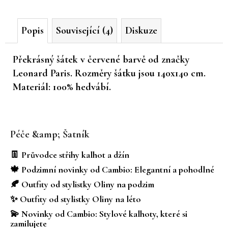
č
u
Popis
Související (4)
Diskuze
j
e
m
Překrásný šátek v červené barvě od značky
e
Leonard Paris. Rozměry šátku jsou 140x140 cm.
Materiál: 100% hedvábí.
Z
á
Péče &amp; Šatník
p
a
👖 Průvodce střihy kalhot a džín
t
🍁 Podzimní novinky od Cambio: Elegantní a pohodlné
í
🍂 Outfity od stylistky Oliny na podzim
✨ Outfity od stylistky Oliny na léto
💫 Novinky od Cambio: Stylové kalhoty, které si
zamilujete