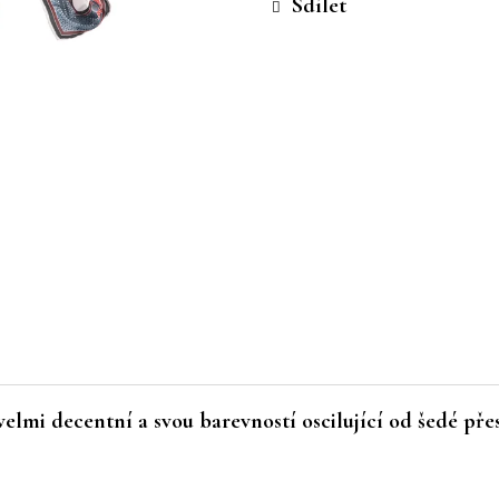
Sdílet
elmi decentní a svou barevností oscilující od šedé př