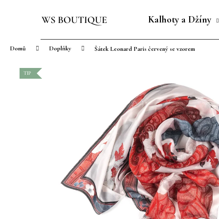
K
Přejít
o
na
Kalhoty a Džíny
Zpět
Zpět
š
obsah
do
do
í
Domů
Doplňky
Šátek Leonard Paris červený se vzorem
obchodu
obchodu
k
TIP