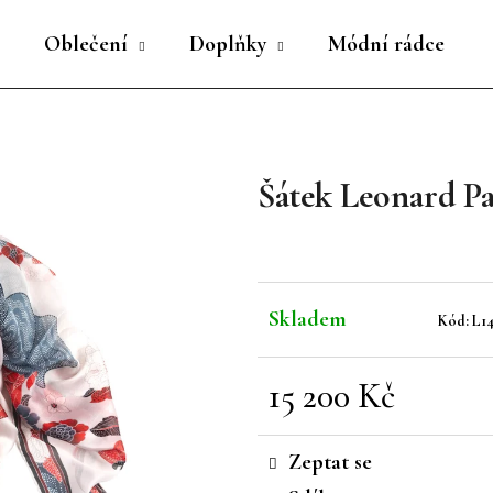
Oblečení
Doplňky
Módní rádce
Co potřebujete najít?
Šátek Leonard Pa
HLEDAT
Doporučujeme
Skladem
Kód:
L1
15 200 Kč
Měrná
cena:
Zeptat se