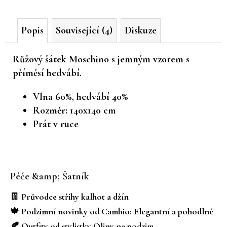
č
u
Popis
Související (4)
Diskuze
j
e
m
Růžový šátek Moschino s jemným vzorem s
e
příměsí hedvábí.
Vlna 60%, hedvábí 40%
Rozměr: 140x140 cm
Prát v ruce
Z
á
Péče &amp; Šatník
p
a
👖 Průvodce střihy kalhot a džín
t
🍁 Podzimní novinky od Cambio: Elegantní a pohodlné
í
🍂 Outfity od stylistky Oliny na podzim