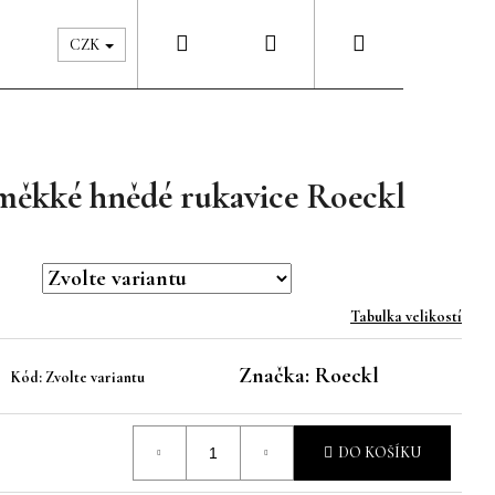
Hledat
Přihlášení
Nákupní
Péče & Šatník
Kontakty
CZK
košík
 měkké hnědé rukavice Roeckl
Tabulka velikostí
Značka:
Roeckl
Kód:
Zvolte variantu
DO KOŠÍKU