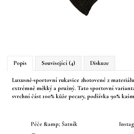
Popis
Související (4)
Diskuze
Luxusně-sportovní rukavice zhotovené z materiálu p
extrémně měkký a pružný. Tato sportovní variant
svrchní část 100% kůže pecary, podšívka 90% kaš
Z
á
Péče &amp; Šatník
Insta
p