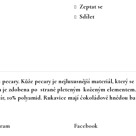
cena:
Zeptat se
Sdílet
ecary. Kůže pecary je nejluxusnější materiál, který se 
a je zdobena po straně pleteným koženým elementem. 
mír, 10% polyamid. Rukavice mají čokoládově hnědou b
gram
Facebook