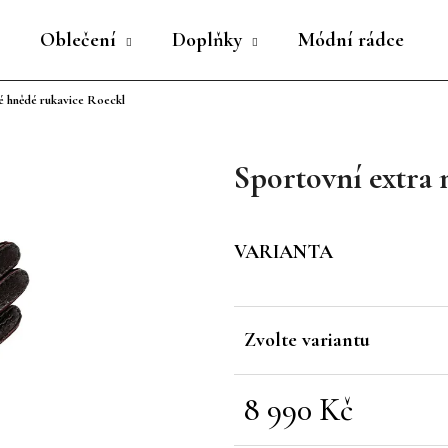
Oblečení
Doplňky
Módní rádce
é hnědé rukavice Roeckl
Co potřebujete najít?
Sportovní extra
HLEDAT
VARIANTA
Doporučujeme
Zvolte variantu
8 990 Kč
Měrná