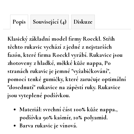
č
u
j
Popis
Související (4)
Diskuze
e
m
e
Klasický základní model firmy Roeckl. Střih
těchto rukavic vychází z jedné z nejstarších
fazón, které firma Roeckl vyrábí. Rukavice jsou
zhotoveny z hladké, měkké kůže nappa, Po
stranách rukavic je jemné "vyžabičkování",
pomocí tenké gumičky, které zaručuje optimální
"dosednutí" rukavice na zápěstí ruky. Rukavice
jsou vyteplené podšívkou.
Materiál: svrchní část 100% kůže nappa.,
podšívka 90% kašmír, 10% polyamid.
Barva rukavic je vínová.