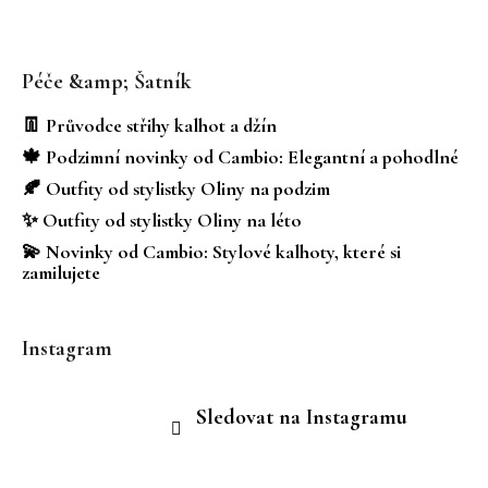
Z
á
Péče &amp; Šatník
p
a
👖 Průvodce střihy kalhot a džín
t
🍁 Podzimní novinky od Cambio: Elegantní a pohodlné
í
🍂 Outfity od stylistky Oliny na podzim
✨ Outfity od stylistky Oliny na léto
💫 Novinky od Cambio: Stylové kalhoty, které si
zamilujete
Instagram
Sledovat na Instagramu