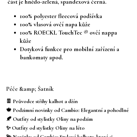
část je hnědo-zelená, spandexová černá.
100% polyester fleecová podšívka
100% vlasová ovčí napa kůže
100% ROECKL TouchTec ® ovčí nappa
kůže
Dotyková funkce pro mobilní zařízení a
bankomaty apod.
Z
á
Péče &amp; Šatník
p
a
👖 Průvodce střihy kalhot a džín
t
🍁 Podzimní novinky od Cambio: Elegantní a pohodlné
í
🍂 Outfity od stylistky Oliny na podzim
✨ Outfity od stylistky Oliny na léto
💫 Novinky od Cambio: Stylové kalhoty, které si