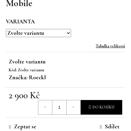
Mobile
a
j
VARIANTA
í
t
?
Tabulka velikostí
Zvolte variantu
Kód:
Zvolte variantu
HLEDAT
Značka:
Roeckl
2 900 Kč
D
Měrná
o
DO KOŠÍKU
p
cena:
o
r
Zeptat se
Sdílet
u