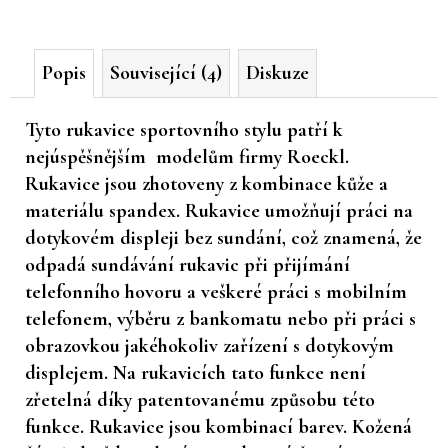
č
u
j
Popis
Související (4)
Diskuze
e
m
e
Tyto rukavice sportovního stylu patří k
nejúspěšnějším modelům firmy Roeckl.
Rukavice jsou zhotoveny z kombinace kůže a
materiálu spandex. Rukavice umožňují práci na
dotykovém displeji bez sundání, což znamená, že
odpadá sundávání rukavic při přijímání
telefonního hovoru a veškeré práci s mobilním
telefonem, výběru z bankomatu nebo při práci s
obrazovkou jakéhokoliv zařízení s dotykovým
displejem. Na rukavicích tato funkce není
zřetelná díky patentovanému způsobu této
funkce. Rukavice jsou kombinací barev. Kožená