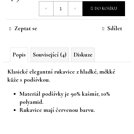
Měrná
č
DO KOŠÍKU
u
cena:
j
e
Zeptat se
Sdílet
m
e
Popis
Související (4)
Diskuze
Klasické elegantní rukavice z hladké, měkké
kůže s podšívkou.
Materiál podšívky je 90% kašmír, 10%
polyamid.
Rukavice mají červenou barvu.
Z