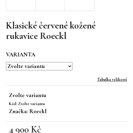
a
j
í
Klasické červené kožené
t
rukavice Roeckl
?
VARIANTA
HLEDAT
Tabulka velikostí
Zvolte variantu
D
Kód:
Zvolte variantu
o
Značka:
Roeckl
p
o
r
4 900 Kč
u