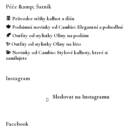
á
Péče &amp; Šatník
p
a
👖 Průvodce střihy kalhot a džín
t
🍁 Podzimní novinky od Cambio: Elegantní a pohodlné
í
🍂 Outfity od stylistky Oliny na podzim
✨ Outfity od stylistky Oliny na léto
💫 Novinky od Cambio: Stylové kalhoty, které si
zamilujete
Instagram
Sledovat na Instagramu
Facebook