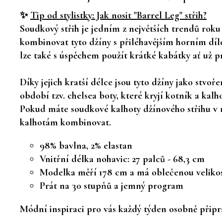
✨
Tip od stylistky: Jak nosit "Barrel Leg" střih?
Soudkový střih je jedním z největších trendů roku
kombinovat tyto džíny s
přiléhavějším horním dí
lze také s úspěchem použít krátké kabátky ať už pr
Díky jejich kratší délce jsou tyto džíny jako stvo
období tzv. chelsea boty, které kryjí kotník a ka
Pokud máte soudkové kalhoty džínového střihu v m
kalhotám kombinovat.
98% bavlna, 2% elastan
Vnitřní délka nohavic: 27 palců - 68,3 cm
Modelka měří 178 cm a má oblečenou velikos
Prát na 30 stupňů a jemný program
Módní inspiraci pro vás každý týden osobně připra