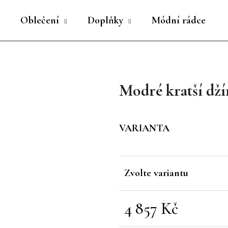
Oblečení
Doplňky
Módní rádce
Co potřebujete najít?
Modré kratší dž
HLEDAT
VARIANTA
Doporučujeme
Zvolte variantu
4 857 Kč
Měrná