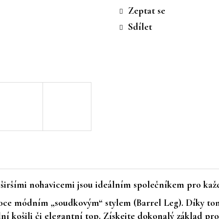
cena:
Zeptat se
Sdílet
a
širšími nohavicemi
jsou ideálním společníkem pro každ
ysoce módním
„soudkovým“ stylem
(Barrel Leg). Díky t
í košili či elegantní top. Získejte dokonalý základ pr