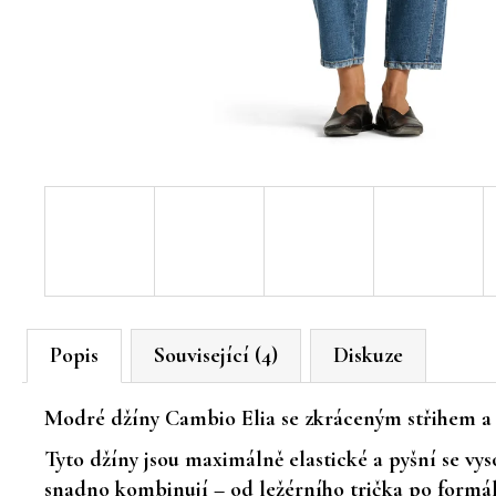
Popis
Související (4)
Diskuze
Modré džíny
Cambio Elia
se
zkráceným střihem
Tyto džíny jsou maximálně
elastické
a pyšní se v
snadno kombinují – od ležérního trička po formáln