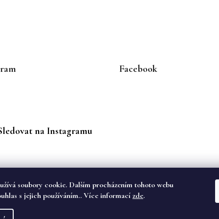
gram
Facebook
Sledovat na Instagramu
užívá soubory cookie. Dalším procházením tohoto webu
ouhlas s jejich používáním.. Více informací
zde
.
va vyhrazena.
dě