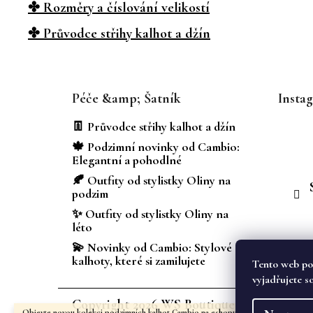
✤ Rozměry a číslování velikostí
✤ Průvodce střihy kalhot a džín
Z
á
Péče &amp; Šatník
Insta
p
a
👖 Průvodce střihy kalhot a džín
t
🍁 Podzimní novinky od Cambio:
í
Elegantní a pohodlné
🍂 Outfity od stylistky Oliny na
podzim
✨ Outfity od stylistky Oliny na
léto
💫 Novinky od Cambio: Stylové
kalhoty, které si zamilujete
Tento web po
vyjadřujete s
Copyright 2026
WS Boutique
. Všechna prá
Objevte novou kolekci podzimních kalhot Cambio na eshopu i v kamenném obcho