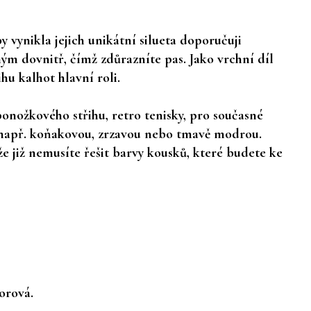
 vynikla jejich unikátní silueta doporučuji
m dovnitř, čímž zdůrazníte pas. Jako vrchní díl
hu kalhot hlavní roli.
ponožkového střihu, retro tenisky, pro současné
vy např. koňakovou, zrzavou nebo tmavě modrou.
 již nemusíte řešit barvy kousků, které budete ke
orová.