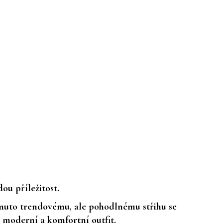
ou příležitost.
omuto trendovému, ale pohodlnému střihu se
o moderní a komfortní outfit.