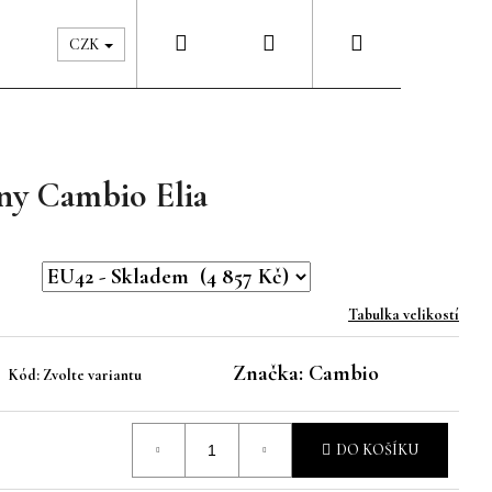
Hledat
Přihlášení
Nákupní
Péče & Šatník
Kontakty
CZK
košík
íny Cambio Elia
Tabulka velikostí
Značka:
Cambio
Kód:
Zvolte variantu
DO KOŠÍKU