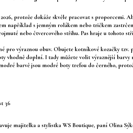
 2026, protože dokáže skvěle pracovat s proporcemi. Aby
lem
například s jemným rolákem nebo tričkem zastrčený
ojmuté nebo čtvercového střihu. Pas hraje u tohoto stři
řené pro výraznou obuv. Obujete kotníkové kozačky tzv. 
lhoty vhodně doplní. I tady můžete volit výraznější bar
odré barvě jsou modré boty trefou do černého, protože
t 36
vuje majitelka a stylistka WS Boutique, paní Olina Sýk