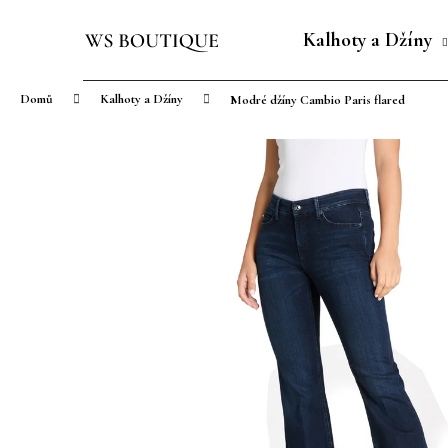
K
Přejít
o
na
Kalhoty a Džíny
Zpět
Zpět
š
obsah
do
do
í
Domů
Kalhoty a Džíny
Modré džíny Cambio Paris flared
obchodu
obchodu
k