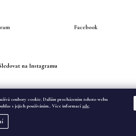
gram
Facebook
Sledovat na Instagramu
užívá soubory cookie. Dalším procházením tohoto webu
ouhlas s jejich používáním.. Více informací
zde
.
va vyhrazena.
ní
dě