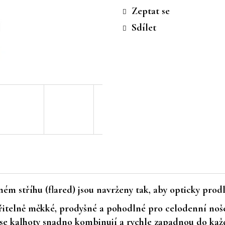
cena:
Zeptat se
Sdílet
ém stříhu (flared) jsou navrženy tak, aby opticky prod
řitelně měkké, prodyšné a pohodlné pro celodenní noše
ě se kalhoty snadno kombinují a rychle zapadnou do kaž