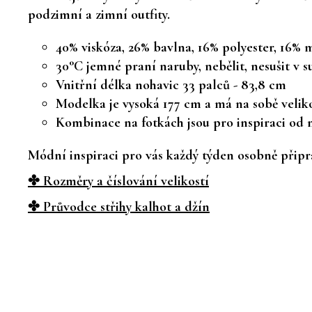
podzimní a zimní outfity.
40% viskóza, 26% bavlna, 16% polyester, 16% 
30°C jemné praní naruby, nebělit, nesušit v s
Vnitřní délka nohavic 33 palců - 83,8 cm
Modelka je vysoká 177 cm a má na sobě velik
Kombinace na fotkách jsou pro inspiraci od na
Módní inspiraci pro vás každý týden osobně připra
✤ Rozměry a číslování velikostí
✤ Průvodce střihy kalhot a džín