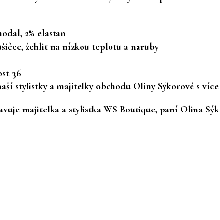
modal, 2% elastan
ušičce, žehlit na nízkou teplotu a naruby
ost 36
ší stylistky a majitelky obchodu Oliny Sýkorové s více 
vuje majitelka a stylistka WS Boutique, paní Olina Sýk