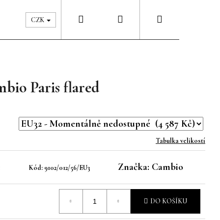
Hledat
Přihlášení
Nákupní
Péče & Šatník
Kontakty
CZK
košík
bio Paris flared
Tabulka velikostí
é
Značka:
Cambio
Kód:
9102/012/56/EU3
DO KOŠÍKU