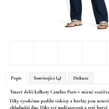
Popis
Související (4)
Diskuze
Tmavě delší kalhoty
Cambio Paris v mírně rozšířen
Díky vysokému podílu
viskózy a bavlny
jsou neuvě
chladnější dny. Díky své nadčasovosti a syté barv