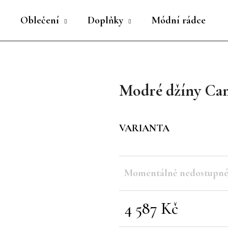
Oblečení
Doplňky
Módní rádce
Co potřebujete najít?
Modré džíny Cam
HLEDAT
VARIANTA
Doporučujeme
Momentálně nedostupn
4 587 Kč
Měrná