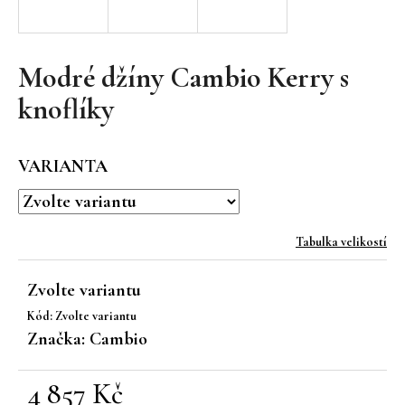
a
j
í
Modré džíny Cambio Kerry s
t
knoflíky
?
VARIANTA
HLEDAT
Tabulka velikostí
Zvolte variantu
D
Kód:
Zvolte variantu
o
Značka:
Cambio
p
o
r
4 857 Kč
u