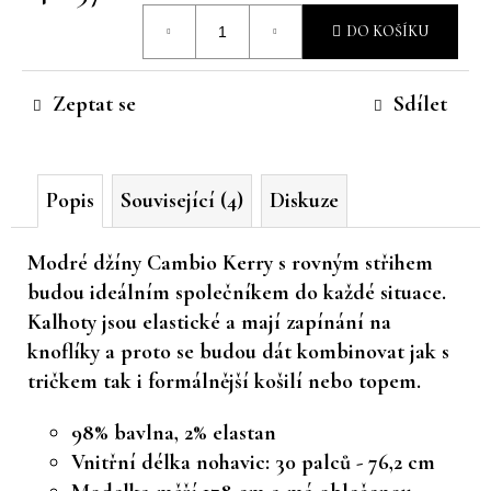
Měrná
č
DO KOŠÍKU
u
cena:
j
e
Zeptat se
Sdílet
m
e
Popis
Související (4)
Diskuze
Modré džíny Cambio Kerry s rovným střihem
budou ideálním společníkem do každé situace.
Kalhoty jsou elastické a mají zapínání na
knoflíky a proto se budou dát kombinovat jak s
tričkem tak i formálnější košilí nebo topem.
98% bavlna, 2% elastan
Vnitřní délka nohavic: 30 palců - 76,2 cm