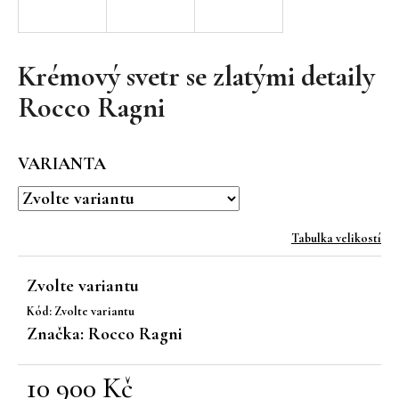
a
j
í
Krémový svetr se zlatými detaily
t
Rocco Ragni
?
VARIANTA
HLEDAT
Tabulka velikostí
Zvolte variantu
D
Kód:
Zvolte variantu
o
Značka:
Rocco Ragni
p
o
r
10 900 Kč
u