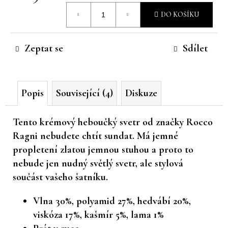
Měrná
č
DO KOŠÍKU
u
cena:
j
e
Zeptat se
Sdílet
m
e
Popis
Související (4)
Diskuze
Tento krémový heboučký svetr od značky Rocco
Ragni nebudete chtít sundat. Má jemné
propletení zlatou jemnou stuhou a proto to
nebude jen nudný světlý svetr, ale stylová
součást vašeho šatníku.
Vlna 30%, polyamid 27%, hedvábí 20%,
viskóza 17%, kašmír 5%, lama 1%