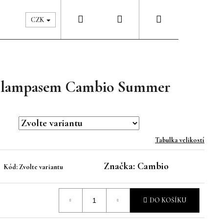
Hledat
Přihlášení
Nákupní
Péče & Šatník
Kontakty
CZK
košík
y s lampasem Cambio Summer
Tabulka velikostí
Značka:
Cambio
Kód:
Zvolte variantu
DO KOŠÍKU