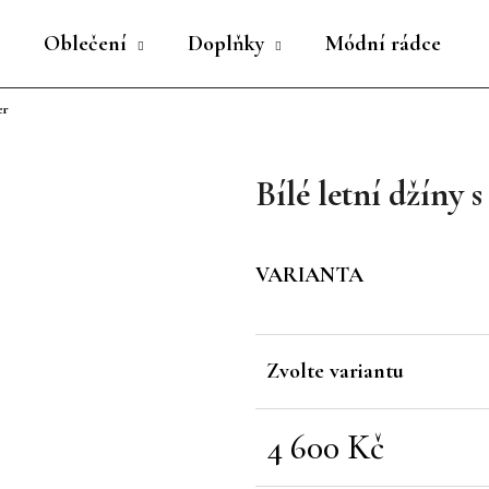
Oblečení
Doplňky
Módní rádce
er
Co potřebujete najít?
Bílé letní džín
HLEDAT
VARIANTA
Doporučujeme
Zvolte variantu
4 600 Kč
Měrná