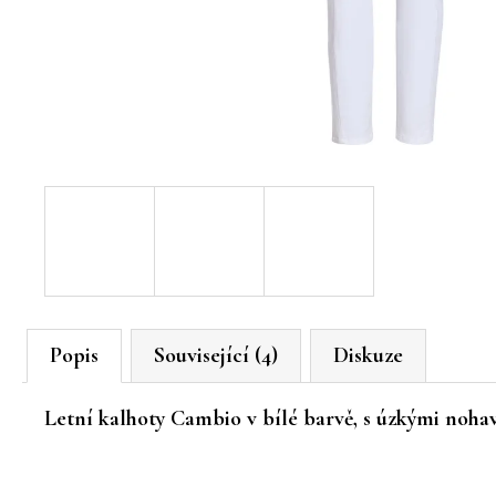
Popis
Související (4)
Diskuze
Letní kalhoty Cambio v bílé barvě, s úzkými noh
Z