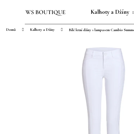
K
Přejít
o
na
Kalhoty a Džíny
Zpět
Zpět
š
obsah
do
do
í
Domů
Kalhoty a Džíny
Bílé letní džíny s lampasem Cambio Summ
obchodu
obchodu
k