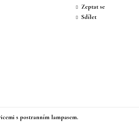
cena:
Zeptat se
Sdílet
avicemi s postranním lampasem.