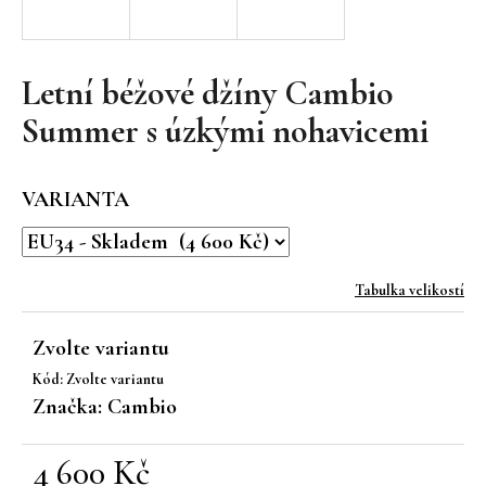
a
j
í
Letní béžové džíny Cambio
t
Summer s úzkými nohavicemi
?
VARIANTA
HLEDAT
Tabulka velikostí
Zvolte variantu
D
Kód:
Zvolte variantu
o
Značka:
Cambio
p
o
r
4 600 Kč
u