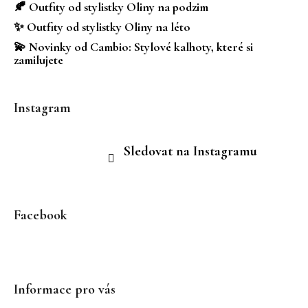
í
🍂 Outfity od stylistky Oliny na podzim
✨ Outfity od stylistky Oliny na léto
💫 Novinky od Cambio: Stylové kalhoty, které si
zamilujete
Instagram
Sledovat na Instagramu
Facebook
Informace pro vás