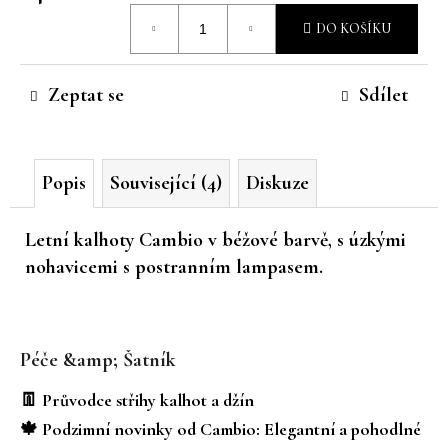
Měrná
č
DO KOŠÍKU
u
cena:
j
e
Zeptat se
Sdílet
m
e
Popis
Související (4)
Diskuze
Letní kalhoty Cambio v béžové barvě, s úzkými
nohavicemi s postranním lampasem.
Z
á
Péče &amp; Šatník
p
a
👖 Průvodce střihy kalhot a džín
t
🍁 Podzimní novinky od Cambio: Elegantní a pohodlné