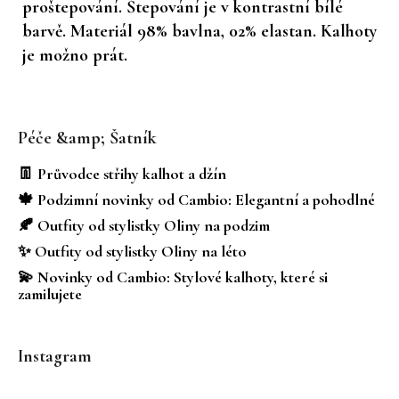
proštepování. Štepování je v kontrastní bílé
barvě. Materiál 98% bavlna, 02% elastan. Kalhoty
je možno prát.
Z
á
Péče &amp; Šatník
p
a
👖 Průvodce střihy kalhot a džín
t
🍁 Podzimní novinky od Cambio: Elegantní a pohodlné
í
🍂 Outfity od stylistky Oliny na podzim
✨ Outfity od stylistky Oliny na léto
💫 Novinky od Cambio: Stylové kalhoty, které si
zamilujete
Instagram