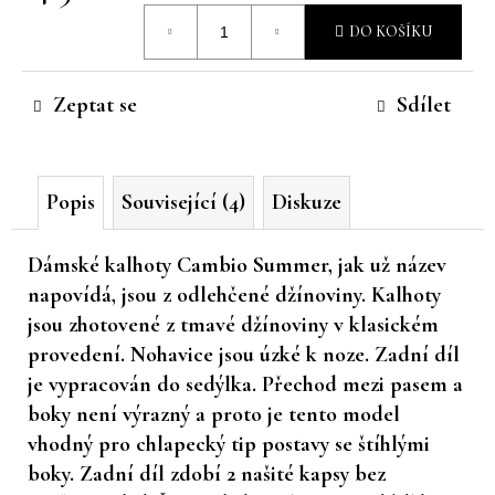
Měrná
č
DO KOŠÍKU
u
cena:
j
e
Zeptat se
Sdílet
m
e
Popis
Související (4)
Diskuze
Dámské kalhoty Cambio Summer, jak už název
napovídá, jsou z odlehčené džínoviny. Kalhoty
jsou zhotovené z tmavé džínoviny v klasickém
provedení. Nohavice jsou úzké k noze. Zadní díl
je vypracován do sedýlka. Přechod mezi pasem a
boky není výrazný a proto je tento model
vhodný pro chlapecký tip postavy se štíhlými
boky. Zadní díl zdobí 2 našité kapsy bez