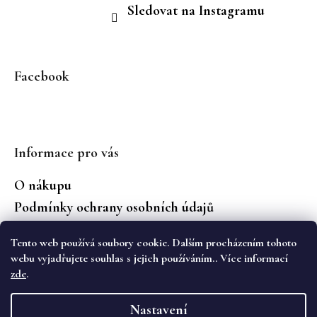
Sledovat na Instagramu
Facebook
Informace pro vás
O nákupu
Podmínky ochrany osobních údajů
Jaké značky prodáváme?
Tento web používá soubory cookie. Dalším procházením tohoto
Vrácení zboží
webu vyjadřujete souhlas s jejich používáním.. Více informací
zde
.
Vytvořil Shoptet
Nastavení