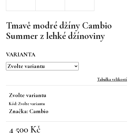
a
j
í
Tmavě modré džíny Cambio
t
Summer z lehké džínoviny
?
VARIANTA
HLEDAT
Tabulka velikostí
Zvolte variantu
D
Kód:
Zvolte variantu
o
Značka:
Cambio
p
o
r
4 500 Kč
u