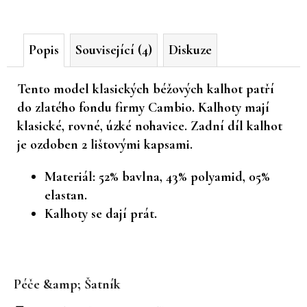
č
u
j
Popis
Související (4)
Diskuze
e
m
e
Tento model klasických béžových kalhot patří
do zlatého fondu firmy Cambio. Kalhoty mají
klasické, rovné, úzké nohavice. Zadní díl kalhot
je ozdoben 2 lištovými kapsami.
Materiál: 52% bavlna, 43% polyamid, 05%
elastan.
Kalhoty se dají prát.
Z
á
Péče &amp; Šatník
p