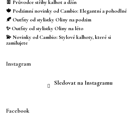
a
👖 Průvodce střihy kalhot a džín
t
🍁 Podzimní novinky od Cambio: Elegantní a pohodlné
í
🍂 Outfity od stylistky Oliny na podzim
✨ Outfity od stylistky Oliny na léto
💫 Novinky od Cambio: Stylové kalhoty, které si
zamilujete
Instagram
Sledovat na Instagramu
Facebook