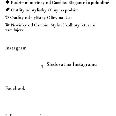
t
🍁 Podzimní novinky od Cambio: Elegantní a pohodlné
í
🍂 Outfity od stylistky Oliny na podzim
✨ Outfity od stylistky Oliny na léto
💫 Novinky od Cambio: Stylové kalhoty, které si
zamilujete
Instagram
Sledovat na Instagramu
Facebook