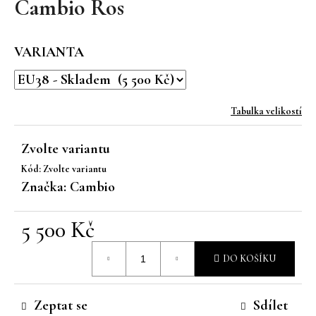
Cambio Ros
a
j
VARIANTA
í
t
?
Tabulka velikostí
Zvolte variantu
Kód:
Zvolte variantu
HLEDAT
Značka:
Cambio
5 500 Kč
D
Měrná
o
DO KOŠÍKU
p
cena:
o
r
Zeptat se
Sdílet
u