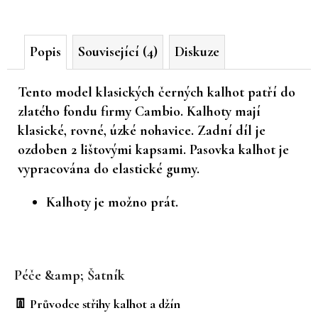
č
u
j
Popis
Související (4)
Diskuze
e
m
e
Tento model klasických černých kalhot patří do
zlatého fondu firmy Cambio. Kalhoty mají
klasické, rovné, úzké nohavice. Zadní díl je
ozdoben 2 lištovými kapsami. Pasovka kalhot je
vypracována do elastické gumy.
Kalhoty je možno prát.
Z
á
Péče &amp; Šatník
p
a
👖 Průvodce střihy kalhot a džín