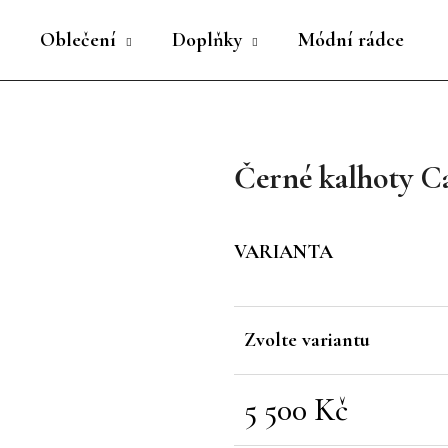
Oblečení
Doplňky
Módní rádce
Co potřebujete najít?
Černé kalhoty C
HLEDAT
VARIANTA
Doporučujeme
Zvolte variantu
5 500 Kč
Měrná