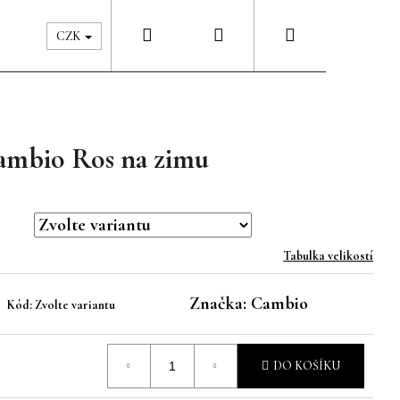
Hledat
Přihlášení
Nákupní
Péče & Šatník
Kontakty
CZK
košík
ambio Ros na zimu
Tabulka velikostí
Značka:
Cambio
Kód:
Zvolte variantu
DO KOŠÍKU