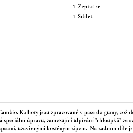
cena:
Zeptat se
Sdílet
Cambio. Kalhoty jsou zpracované v pase do gumy, což dě
má speciální úpravu, zamezující ulpívání "chloupků" ze s
kapsami, uzavřenými kostěným zipem. Na zadním díle jso