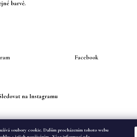
jné barvě.
gram
Facebook
Sledovat na Instagramu
užívá soubory cookie. Dalším procházením tohoto webu
ouhlas s jejich používáním.. Více informací
zde
.