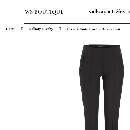
K
Přejít
o
na
Kalhoty a Džíny
Zpět
Zpět
š
obsah
do
do
í
Domů
Kalhoty a Džíny
Černé kalhoty Cambio Ros na zimu
obchodu
obchodu
k