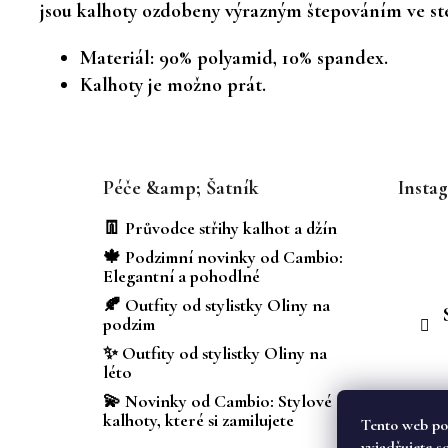
jsou kalhoty ozdobeny výrazným štepováním ve ste
Materiál: 90% polyamid, 10% spandex.
Kalhoty je možno prát.
Z
á
Péče &amp; Šatník
Insta
p
a
👖 Průvodce střihy kalhot a džín
t
🍁 Podzimní novinky od Cambio:
í
Elegantní a pohodlné
🍂 Outfity od stylistky Oliny na
podzim
✨ Outfity od stylistky Oliny na
léto
💫 Novinky od Cambio: Stylové
kalhoty, které si zamilujete
Tento web po
vyjadřujete s