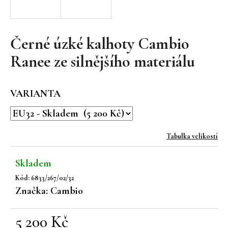
a
j
í
Černé úzké kalhoty Cambio
t
Ranee ze silnějšího materiálu
?
VARIANTA
HLEDAT
Tabulka velikostí
Skladem
D
Kód:
6833/267/02/32
o
Značka:
Cambio
p
o
r
5 200 Kč
u