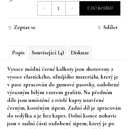
Měrná
č
DO KOŠÍKU
u
cena:
j
e
Zeptat se
Sdílet
m
e
Popis
Související (4)
Diskuze
Vysoce módní černé kalhoty jsou zhotoveny z
vysoce elastického, silnějšího materiálu, který je
v pase zpracován do gumové pasovky, ozdobené
výrazným bílým vzorem grafitti. Na předním
díle jsou umístěné 2 svislé kapsy uzavřené
černým, kostěným zipem. Zadní díl je zpracován
do sedýlka a je bez kapes. Dolní konce nohavic
jsou v zadní části ozdobené zipem, který je po