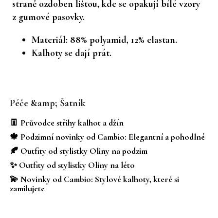
straně ozdoben lištou, kde se opakují bílé vzory
z gumové pasovky.
Materiál: 88% polyamid, 12% elastan.
Kalhoty se dají prát.
Z
á
Péče &amp; Šatník
p
a
👖 Průvodce střihy kalhot a džín
t
🍁 Podzimní novinky od Cambio: Elegantní a pohodlné
í
🍂 Outfity od stylistky Oliny na podzim
✨ Outfity od stylistky Oliny na léto
💫 Novinky od Cambio: Stylové kalhoty, které si
zamilujete