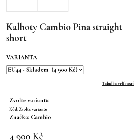
a
j
í
Kalhoty Cambio Pina straight
t
short
?
VARIANTA
HLEDAT
Tabulka velikostí
Zvolte variantu
D
Kód:
Zvolte variantu
o
Značka:
Cambio
p
o
r
4 900 Kč
u