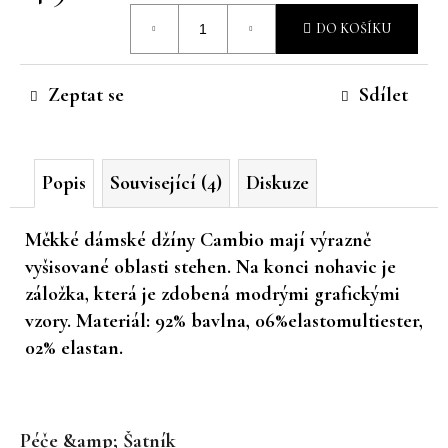
Měrná
č
DO KOŠÍKU
u
cena:
j
e
Zeptat se
Sdílet
m
e
Popis
Související (4)
Diskuze
Měkké dámské džíny Cambio mají výrazně
vyšisované oblasti stehen. Na konci nohavic je
záložka, která je zdobená modrými grafickými
vzory. Materiál: 92% bavlna, 06%elastomultiester,
02% elastan.
Z
á
Péče &amp; Šatník