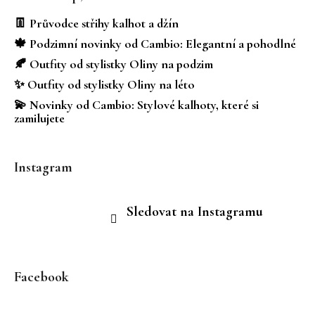
p
a
👖 Průvodce střihy kalhot a džín
t
🍁 Podzimní novinky od Cambio: Elegantní a pohodlné
í
🍂 Outfity od stylistky Oliny na podzim
✨ Outfity od stylistky Oliny na léto
💫 Novinky od Cambio: Stylové kalhoty, které si
zamilujete
Instagram
Sledovat na Instagramu
Facebook