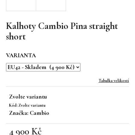
a
j
í
Kalhoty Cambio Pina straight
t
short
?
VARIANTA
HLEDAT
Tabulka velikostí
Zvolte variantu
D
Kód:
Zvolte variantu
o
Značka:
Cambio
p
o
r
4 900 Kč
u