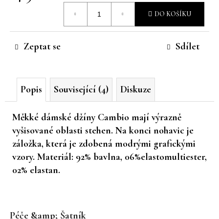
Měrná
č
DO KOŠÍKU
u
cena:
j
e
Zeptat se
Sdílet
m
e
Popis
Související (4)
Diskuze
Měkké dámské džíny Cambio mají výrazně
vyšisované oblasti stehen. Na konci nohavic je
záložka, která je zdobená modrými grafickými
vzory. Materiál: 92% bavlna, 06%elastomultiester,
02% elastan.
Z
á
Péče &amp; Šatník