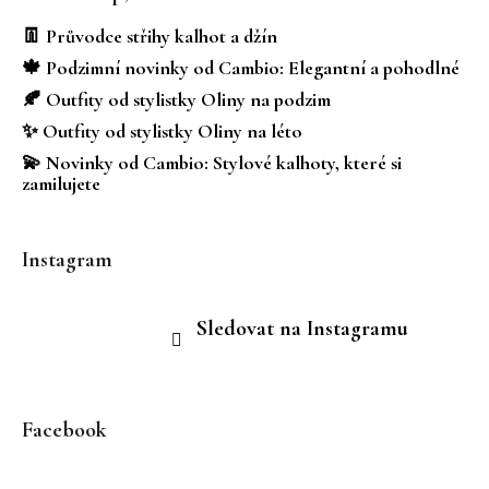
p
a
👖 Průvodce střihy kalhot a džín
t
🍁 Podzimní novinky od Cambio: Elegantní a pohodlné
í
🍂 Outfity od stylistky Oliny na podzim
✨ Outfity od stylistky Oliny na léto
💫 Novinky od Cambio: Stylové kalhoty, které si
zamilujete
Instagram
Sledovat na Instagramu
Facebook