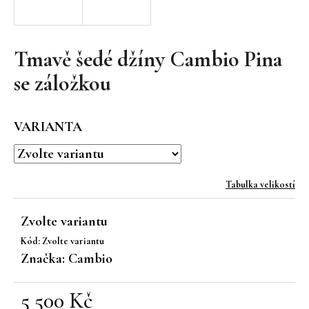
a
j
í
Tmavě šedé džíny Cambio Pina
t
se záložkou
?
VARIANTA
HLEDAT
Tabulka velikostí
Zvolte variantu
D
Kód:
Zvolte variantu
o
Značka:
Cambio
p
o
r
5 500 Kč
u