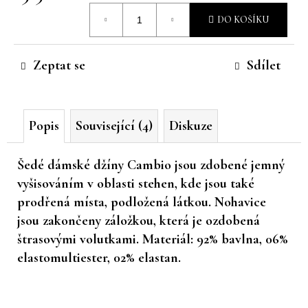
Měrná
č
DO KOŠÍKU
u
cena:
j
e
Zeptat se
Sdílet
m
e
Popis
Související (4)
Diskuze
Šedé dámské džíny Cambio jsou zdobené jemný
vyšisováním v oblasti stehen, kde jsou také
prodřená místa, podložená látkou. Nohavice
jsou zakončeny záložkou, která je ozdobená
štrasovými volutkami. Materiál: 92% bavlna, 06%
elastomultiester, 02% elastan.
Z