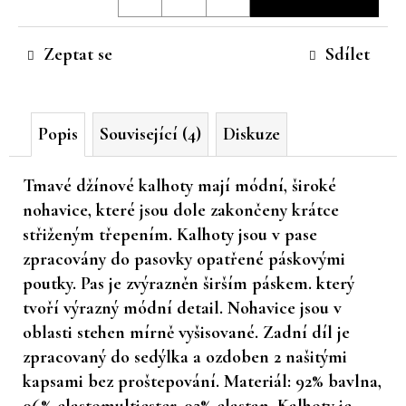
cena:
č
u
Zeptat se
Sdílet
j
e
m
e
Popis
Související (4)
Diskuze
Tmavé džínové kalhoty mají módní, široké
nohavice, které jsou dole zakončeny krátce
střiženým třepením. Kalhoty jsou v pase
zpracovány do pasovky opatřené páskovými
poutky. Pas je zvýrazněn širším páskem. který
tvoří výrazný módní detail. Nohavice jsou v
oblasti stehen mírně vyšisované. Zadní díl je
zpracovaný do sedýlka a ozdoben 2 našitými
kapsami bez proštepování. Materiál: 92% bavlna,
06% elastomultiester, 02% elastan. Kalhoty je