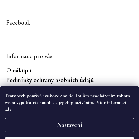
Facebook
Informace pro vás
O nákupu
Podmínky ochrany osobních údajů
Jaké značky prodáváme?
Tento web používá soubory cookie. Dalším procházením tohoto
Vrácení zboží
webu vyjadřujete souhlas s jejich používáním.. Více informací
zde
.
Vytvořil Shoptet
Nastavení
Copyright 2026
WS Boutique
. Všechna práva