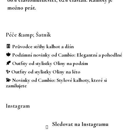
možno prát.
Z
á
Péče &amp; Šatník
p
a
👖 Průvodce střihy kalhot a džín
t
🍁 Podzimní novinky od Cambio: Elegantní a pohodlné
í
🍂 Outfity od stylistky Oliny na podzim
✨ Outfity od stylistky Oliny na léto
💫 Novinky od Cambio: Stylové kalhoty, které si
zamilujete
Instagram
Sledovat na Instagramu