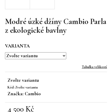
a
j
í
Modré úzké džíny Cambio Parla
t
z ekologické bavlny
?
VARIANTA
HLEDAT
Tabulka velikostí
Zvolte variantu
D
Kód:
Zvolte variantu
o
Značka:
Cambio
p
o
r
4 500 Kč
u