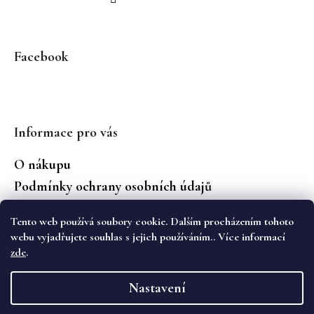
Facebook
Informace pro vás
O nákupu
Podmínky ochrany osobních údajů
Jaké značky prodáváme?
Tento web používá soubory cookie. Dalším procházením tohoto
Vrácení zboží
webu vyjadřujete souhlas s jejich používáním.. Více informací
zde
.
Vytvořil Shoptet
Nastavení
Copyright 2026
WS Boutique
. Všechna práva