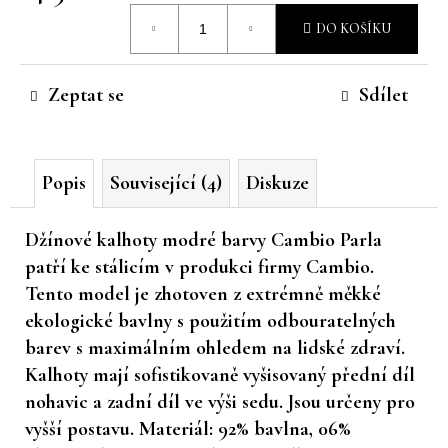
Měrná
č
DO KOŠÍKU
u
cena:
j
e
Zeptat se
Sdílet
m
e
Popis
Související (4)
Diskuze
Džínové kalhoty modré barvy Cambio Parla
patří ke stálicím v produkci firmy Cambio.
Tento model je zhotoven z extrémně měkké
ekologické bavlny s použitím odbouratelných
barev s maximálním ohledem na lidské zdraví.
Kalhoty mají sofistikovaně vyšisovaný přední díl
nohavic a zadní díl ve výši sedu. Jsou určeny pro
vyšší postavu. Materiál: 92% bavlna, 06%