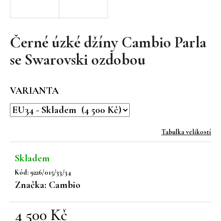
a
j
í
Černé úzké džíny Cambio Parla
t
se Swarovski ozdobou
?
VARIANTA
HLEDAT
Tabulka velikostí
Skladem
D
Kód:
9226/015/33/34
o
Značka:
Cambio
p
o
r
4 500 Kč
u