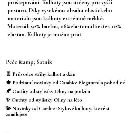
proštepování. Kalhoty jsou určeny pro vyšší
postavu. Díky vysokému obsahu elastického
materiálu jsou kalhoty extrémně měkké.
Materiál: 92% bavlna, 06%elastomultiester, 02%
elastan. Kalhoty je možno prát.
Z
á
Péče &amp; Šatník
p
a
👖 Průvodce střihy kalhot a džín
t
🍁 Podzimní novinky od Cambio: Elegantní a pohodlné
í
🍂 Outfity od stylistky Oliny na podzim
✨ Outfity od stylistky Oliny na léto
💫 Novinky od Cambio: Stylové kalhoty, které si
zamilujete