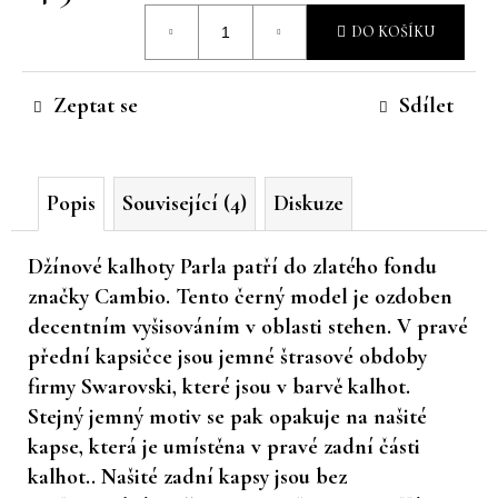
Měrná
č
DO KOŠÍKU
u
cena:
j
e
Zeptat se
Sdílet
m
e
Popis
Související (4)
Diskuze
Džínové kalhoty Parla patří do zlatého fondu
značky Cambio. Tento černý model je ozdoben
decentním vyšisováním v oblasti stehen. V pravé
přední kapsičce jsou jemné štrasové obdoby
firmy Swarovski, které jsou v barvě kalhot.
Stejný jemný motiv se pak opakuje na našité
kapse, která je umístěna v pravé zadní části
kalhot.. Našité zadní kapsy jsou bez