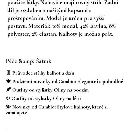
použité látky. Nohavice mají rovný střih. Zadní
díl je ozdoben 2 našitými kapsami s
proštepováním. Model je určen pro vyšší
postavu. Materiál: 50% modal, 42% bavlna, 8%
polyester, 2% elastan. Kalhoty je možno prát.
Z
á
Péče &amp; Šatník
p
a
👖 Průvodce střihy kalhot a džín
t
🍁 Podzimní novinky od Cambio: Elegantní a pohodlné
í
🍂 Outfity od stylistky Oliny na podzim
✨ Outfity od stylistky Oliny na léto
💫 Novinky od Cambio: Stylové kalhoty, které si
zamilujete