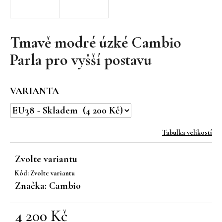
a
j
í
Tmavě modré úzké Cambio
t
Parla pro vyšší postavu
?
VARIANTA
HLEDAT
Tabulka velikostí
Zvolte variantu
D
Kód:
Zvolte variantu
o
Značka:
Cambio
p
o
r
4 200 Kč
u