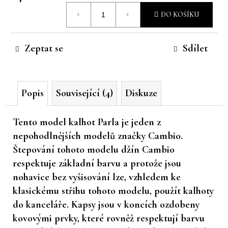
Měrná
č
DO KOŠÍKU
u
cena:
j
e
Zeptat se
Sdílet
m
e
Popis
Související (4)
Diskuze
Tento model kalhot Parla je jeden z
nepohodlnějších modelů značky Cambio.
Štepování tohoto modelu džín Cambio
respektuje základní barvu a protože jsou
nohavice bez vyšisování lze, vzhledem ke
klasickému střihu tohoto modelu, použít kalhoty
do kanceláře. Kapsy jsou v koncích ozdobeny
kovovými prvky, které rovněž respektují barvu