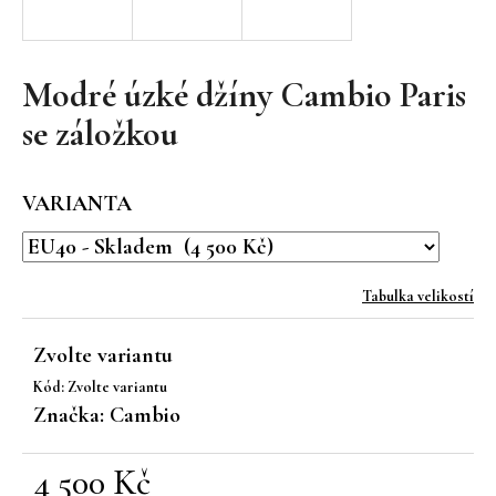
a
j
í
Modré úzké džíny Cambio Paris
t
se záložkou
?
VARIANTA
HLEDAT
Tabulka velikostí
Zvolte variantu
D
Kód:
Zvolte variantu
o
Značka:
Cambio
p
o
r
4 500 Kč
u