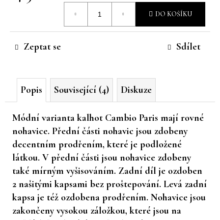
Měrná
č
DO KOŠÍKU
u
cena:
j
e
Zeptat se
Sdílet
m
e
Popis
Související (4)
Diskuze
Módní varianta kalhot Cambio Paris mají rovné
nohavice. Přední části nohavic jsou zdobeny
decentním prodřením, které je podložené
látkou. V přední části jsou nohavice zdobeny
také mírným vyšisováním. Zadní díl je ozdoben
2 našitými kapsami bez proštepování. Levá zadní
kapsa je též ozdobena prodřením. Nohavice jsou
zakončeny vysokou záložkou, které jsou na