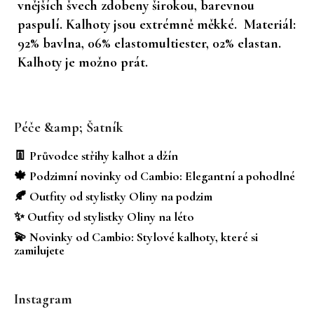
vnějších švech zdobeny širokou, barevnou
paspulí. Kalhoty jsou extrémně měkké. Materiál:
92% bavlna, 06% elastomultiester, 02% elastan.
Kalhoty je možno prát.
Z
á
Péče &amp; Šatník
p
a
👖 Průvodce střihy kalhot a džín
t
🍁 Podzimní novinky od Cambio: Elegantní a pohodlné
í
🍂 Outfity od stylistky Oliny na podzim
✨ Outfity od stylistky Oliny na léto
💫 Novinky od Cambio: Stylové kalhoty, které si
zamilujete
Instagram