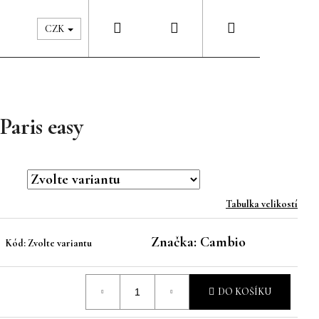
Hledat
Přihlášení
Nákupní
Péče & Šatník
Kontakty
CZK
košík
aris easy
Tabulka velikostí
Značka:
Cambio
Kód:
Zvolte variantu
DO KOŠÍKU