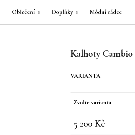
Oblečení
Doplňky
Módní rádce
Co potřebujete najít?
Kalhoty Cambio P
HLEDAT
VARIANTA
Doporučujeme
Zvolte variantu
5 200 Kč
Měrná