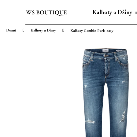
K
Přejít
o
na
Kalhoty a Džíny
Zpět
Zpět
š
obsah
do
do
í
Domů
Kalhoty a Džíny
Kalhoty Cambio Paris easy
obchodu
obchodu
k