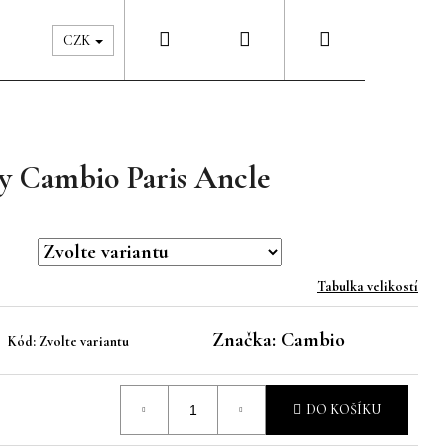
Hledat
Přihlášení
Nákupní
Péče & Šatník
Kontakty
CZK
košík
y Cambio Paris Ancle
Tabulka velikostí
Značka:
Cambio
Kód:
Zvolte variantu
DO KOŠÍKU