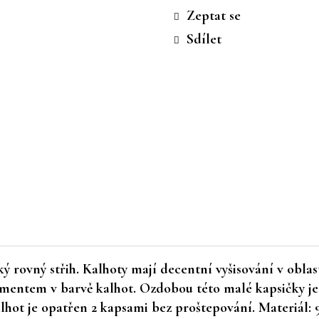
cena:
Zeptat se
Sdílet
 rovný střih. Kalhoty mají decentní vyšisování v oblast
namentem v barvě kalhot. Ozdobou této malé kapsičky j
hot je opatřen 2 kapsami bez proštepování. Materiál: 9