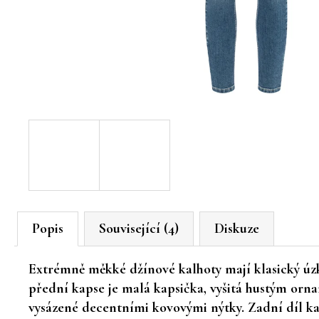
Popis
Související (4)
Diskuze
Extrémně měkké džínové kalhoty mají klasický úzký
přední kapse je malá kapsička, vyšitá hustým or
vysázené decentními kovovými nýtky. Zadní díl kal