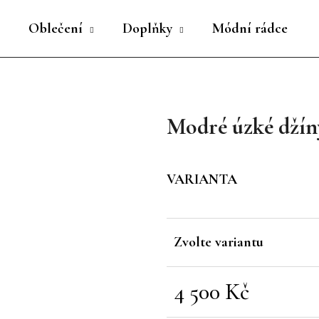
Oblečení
Doplňky
Módní rádce
Co potřebujete najít?
Modré úzké džín
HLEDAT
VARIANTA
Doporučujeme
Zvolte variantu
4 500 Kč
Měrná