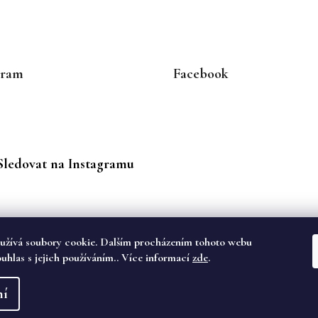
gram
Facebook
Sledovat na Instagramu
užívá soubory cookie. Dalším procházením tohoto webu
ouhlas s jejich používáním.. Více informací
zde
.
va vyhrazena.
ní
dě