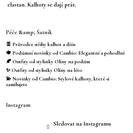
elastan. Kalhoty se dají prát.
Z
á
Péče &amp; Šatník
p
a
👖 Průvodce střihy kalhot a džín
t
🍁 Podzimní novinky od Cambio: Elegantní a pohodlné
í
🍂 Outfity od stylistky Oliny na podzim
✨ Outfity od stylistky Oliny na léto
💫 Novinky od Cambio: Stylové kalhoty, které si
zamilujete
Instagram
Sledovat na Instagramu