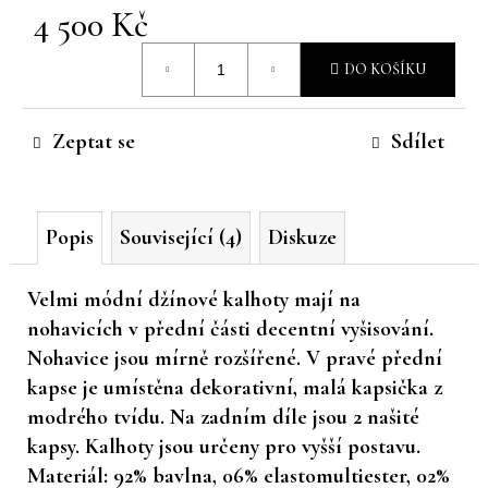
4 500 Kč
č
u
Měrná
j
DO KOŠÍKU
cena:
e
m
e
Zeptat se
Sdílet
Popis
Související (4)
Diskuze
Velmi módní džínové kalhoty mají na
nohavicích v přední části decentní vyšisování.
Nohavice jsou mírně rozšířené. V pravé přední
kapse je umístěna dekorativní, malá kapsička z
modrého tvídu. Na zadním díle jsou 2 našité
kapsy. Kalhoty jsou určeny pro vyšší postavu.
Materiál: 92% bavlna, 06% elastomultiester, 02%