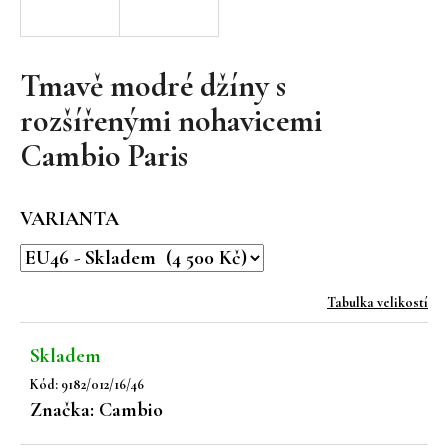
a
j
í
Tmavě modré džíny s
t
rozšířenými nohavicemi
?
Cambio Paris
VARIANTA
HLEDAT
Tabulka velikostí
D
o
Skladem
p
Kód:
9182/012/16/46
o
Značka:
Cambio
r
u