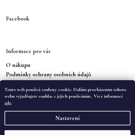
Facebook
Informace pro vás
O nákupu
Podmínky ochrany osobních údajů
Jaké značky prodáváme?
Tento web používá soubory cookie. Dalším procházením tohoto
Vrácení zboží
webu vyjadřujete souhlas s jejich používáním.. Více informací
zde
.
Vytvořil Shoptet
Nastavení
Copyright 2026
WS Boutique
. Všechna práva