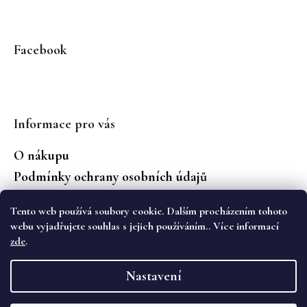
Facebook
Informace pro vás
O nákupu
Podmínky ochrany osobních údajů
Jaké značky prodáváme?
Tento web používá soubory cookie. Dalším procházením tohoto
Vrácení zboží
webu vyjadřujete souhlas s jejich používáním.. Více informací
zde
.
Vytvořil Shoptet
Nastavení
Copyright 2026
WS Boutique
. Všechna práva