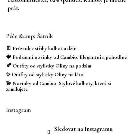
prát.
Z
á
Péče &amp; Šatník
p
a
👖 Průvodce střihy kalhot a džín
t
🍁 Podzimní novinky od Cambio: Elegantní a pohodlné
í
🍂 Outfity od stylistky Oliny na podzim
✨ Outfity od stylistky Oliny na léto
💫 Novinky od Cambio: Stylové kalhoty, které si
zamilujete
Instagram
Sledovat na Instagramu