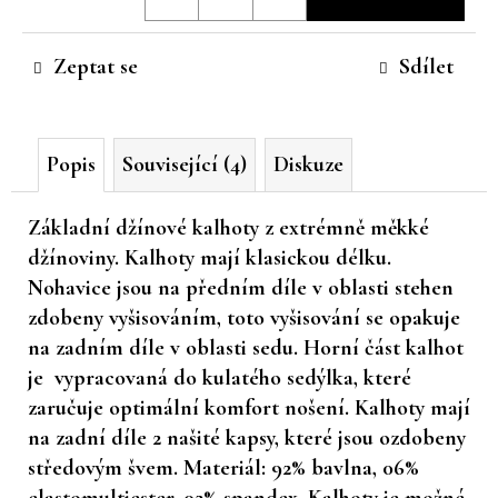
cena:
č
u
Zeptat se
Sdílet
j
e
m
e
Popis
Související (4)
Diskuze
Základní džínové kalhoty z extrémně měkké
džínoviny. Kalhoty mají klasickou délku.
Nohavice jsou na předním díle v oblasti stehen
zdobeny vyšisováním, toto vyšisování se opakuje
na zadním díle v oblasti sedu. Horní část kalhot
je vypracovaná do kulatého sedýlka, které
zaručuje optimální komfort nošení. Kalhoty mají
na zadní díle 2 našité kapsy, které jsou ozdobeny
středovým švem. Materiál: 92% bavlna, 06%
elastomultiester, 02% spandex. Kalhoty je možné