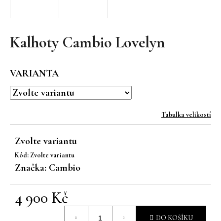
a
j
í
Kalhoty Cambio Lovelyn
t
?
VARIANTA
Tabulka velikostí
HLEDAT
Zvolte variantu
Kód:
Zvolte variantu
D
Značka:
Cambio
o
p
4 900 Kč
o
r
Měrná
u
DO KOŠÍKU