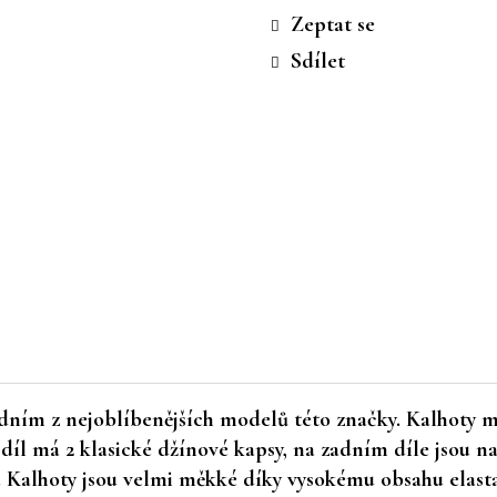
cena:
Zeptat se
Sdílet
ním z nejoblíbenějších modelů této značky. Kalhoty maj
íl má 2 klasické džínové kapsy, na zadním díle jsou na
. Kalhoty jsou velmi měkké díky vysokému obsahu elasta