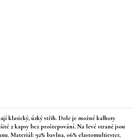
í klasický, úzký střih. Dole je možné kalhoty
šité 2 kapsy bez proštepování. Na levé straně jsou
nu. Materiál: 92% bavlna, 06% elastomultiester,