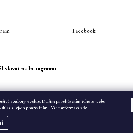
gram
Facebook
Sledovat na Instagramu
užívá soubory cookie. Dalším procházením tohoto webu
ouhlas s jejich používáním.. Více informací
zde
.
va vyhrazena.
ní
dě