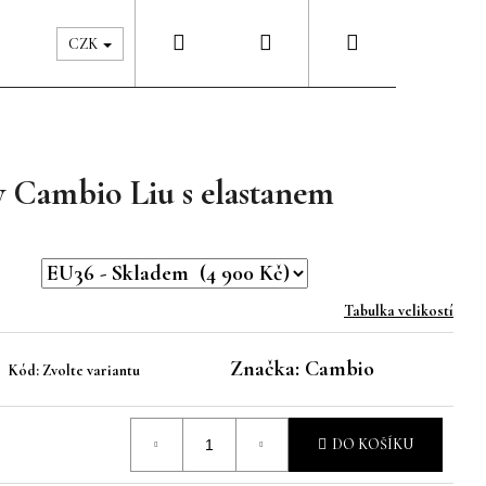
Hledat
Přihlášení
Nákupní
Péče & Šatník
Kontakty
CZK
košík
y Cambio Liu s elastanem
Tabulka velikostí
Značka:
Cambio
Kód:
Zvolte variantu
DO KOŠÍKU