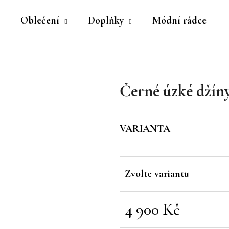
Oblečení
Doplňky
Módní rádce
Co potřebujete najít?
Černé úzké džín
HLEDAT
VARIANTA
Doporučujeme
Zvolte variantu
4 900 Kč
Měrná