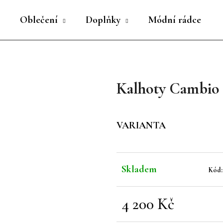
Oblečení
Doplňky
Módní rádce
Co potřebujete najít?
Kalhoty Cambio 
HLEDAT
VARIANTA
Doporučujeme
Skladem
Kód:
4 200 Kč
Měrná