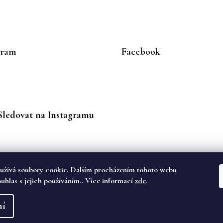
gram
Facebook
Sledovat na Instagramu
užívá soubory cookie. Dalším procházením tohoto webu
ouhlas s jejich používáním.. Více informací
zde
.
va vyhrazena.
ní
dě