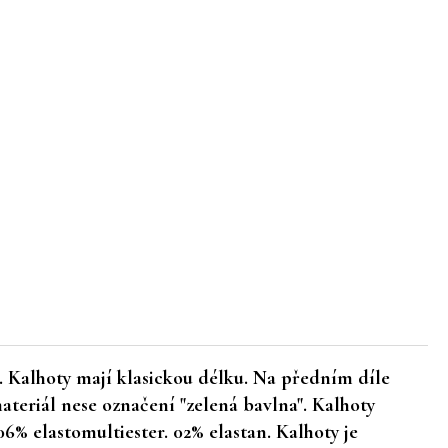
. Kalhoty mají klasickou délku. Na předním díle
teriál nese označení "zelená bavlna". Kalhoty
6% elastomultiester. 02% elastan. Kalhoty je