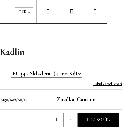
Hledat
Přihlášení
Nákupní
Péče & Šatník
Kontakty
CZK
košík
Kadlin
Tabulka velikostí
Značka:
Cambio
9150/007/00/34
DO KOŠÍKU