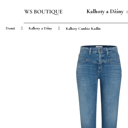
K
Přejít
o
na
Kalhoty a Džíny
Zpět
Zpět
š
obsah
do
do
í
Domů
Kalhoty a Džíny
Kalhoty Cambio Kadlin
obchodu
obchodu
k