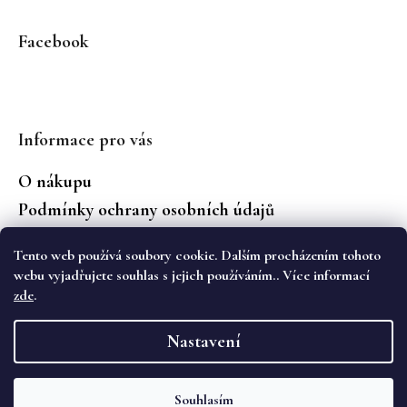
Facebook
Informace pro vás
O nákupu
Podmínky ochrany osobních údajů
Jaké značky prodáváme?
Tento web používá soubory cookie. Dalším procházením tohoto
Vrácení zboží
webu vyjadřujete souhlas s jejich používáním.. Více informací
zde
.
Vytvořil Shoptet
Nastavení
Copyright 2026
WS Boutique
. Všechna práva
vyhrazena.
Souhlasím
Objevte novou kolekci podzimních kalhot Cambio na eshopu i v