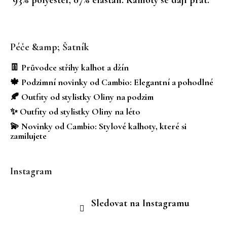
Z
á
Péče &amp; Šatník
p
a
👖 Průvodce střihy kalhot a džín
t
🍁 Podzimní novinky od Cambio: Elegantní a pohodlné
í
🍂 Outfity od stylistky Oliny na podzim
✨ Outfity od stylistky Oliny na léto
💫 Novinky od Cambio: Stylové kalhoty, které si
zamilujete
Instagram
Sledovat na Instagramu