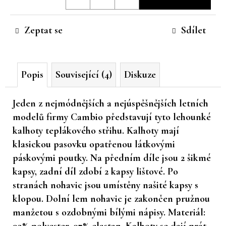
cena:
č
u
Zeptat se
Sdílet
j
e
m
e
Popis
Související (4)
Diskuze
Jeden z nejmódnějších a nejúspěšnějších letních
modelů firmy Cambio představují tyto lehounké
kalhoty teplákového střihu. Kalhoty mají
klasickou pasovku opatřenou látkovými
páskovými poutky. Na předním díle jsou 2 šikmé
kapsy, zadní díl zdobí 2 kapsy lištové. Po
stranách nohavic jsou umístěny našité kapsy s
klopou. Dolní lem nohavic je zakončen pružnou
manžetou s ozdobnými bílými nápisy. Materiál:
93% polyester, 07% elastan. Kalhoty se dají prát.