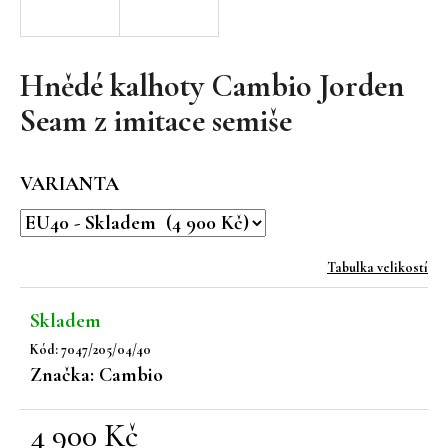
a
j
í
Hnědé kalhoty Cambio Jorden
t
Seam z imitace semiše
?
VARIANTA
HLEDAT
Tabulka velikostí
Skladem
D
Kód:
7047/205/04/40
o
Značka:
Cambio
p
o
r
4 900 Kč
u