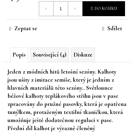
Měrná
č
DO KOŠÍKU
u
cena:
j
e
Zeptat se
Sdílet
m
e
Popis
Související (4)
Diskuze
Jeden z módních hitů letošní sezóny. Kalhoty
jsou ušity z imitace semiše, který je jedním z
hlavních materiálů této sezóny.. Světlounce
béžové kalhoty teplákového střihu jsou v pase
zpracovány do pružné pasovky, která je opatřena
tunýlkem, protaženým textilní tkaničkou, která
umožňuje ještě dodatečnou regulaci v pase.
Přední díl kalhot je výrazně členěný