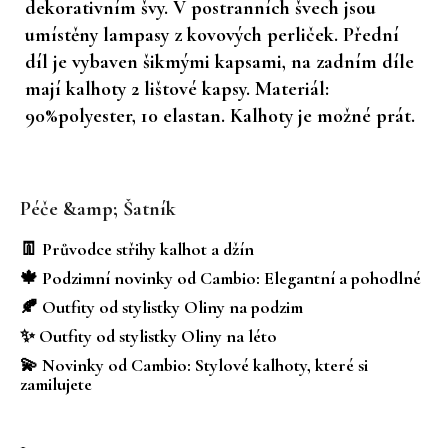
dekorativním švy. V postranních švech jsou
umístěny lampasy z kovových perliček. Přední
díl je vybaven šikmými kapsami, na zadním díle
mají kalhoty 2 lištové kapsy. Materiál:
90%polyester, 10 elastan. Kalhoty je možné prát.
Z
á
Péče &amp; Šatník
p
a
👖 Průvodce střihy kalhot a džín
t
🍁 Podzimní novinky od Cambio: Elegantní a pohodlné
í
🍂 Outfity od stylistky Oliny na podzim
✨ Outfity od stylistky Oliny na léto
💫 Novinky od Cambio: Stylové kalhoty, které si
zamilujete