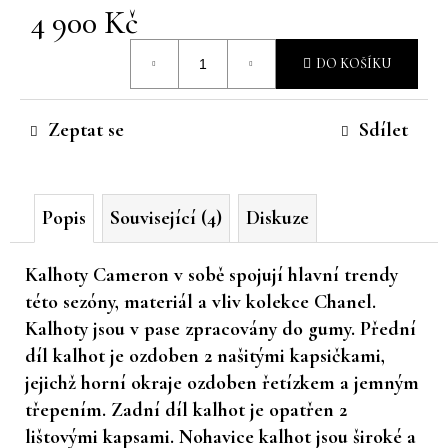
4 900 Kč
č
u
Měrná
j
DO KOŠÍKU
cena:
e
m
e
Zeptat se
Sdílet
Popis
Související (4)
Diskuze
Kalhoty Cameron v sobě spojují hlavní trendy
této sezóny, materiál a vliv kolekce Chanel.
Kalhoty jsou v pase zpracovány do gumy. Přední
díl kalhot je ozdoben 2 našitými kapsičkami,
jejichž horní okraje ozdoben řetízkem a jemným
třepením. Zadní díl kalhot je opatřen 2
lištovými kapsami. Nohavice kalhot jsou široké a