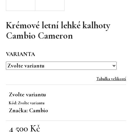
a
j
í
Krémové letní lehké kalhoty
t
Cambio Cameron
?
VARIANTA
HLEDAT
Tabulka velikostí
Zvolte variantu
D
Kód:
Zvolte variantu
o
Značka:
Cambio
p
o
r
4 500 Kč
u