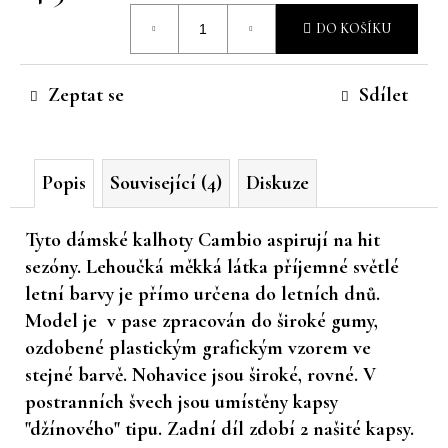
Měrná
č
DO KOŠÍKU
u
cena:
j
e
Zeptat se
Sdílet
m
e
Popis
Související (4)
Diskuze
Tyto dámské kalhoty Cambio aspirují na hit
sezóny. Lehoučká měkká látka příjemné světlé
letní barvy je přímo určena do letních dnů.
Model je v pase zpracován do široké gumy,
ozdobené plastickým grafickým vzorem ve
stejné barvě. Nohavice jsou široké, rovné. V
postranních švech jsou umístěny kapsy
"džínového" tipu. Zadní díl zdobí 2 našité kapsy.