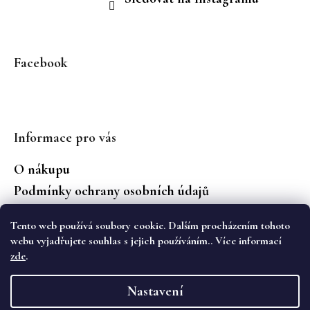
Facebook
Informace pro vás
O nákupu
Podmínky ochrany osobních údajů
Jaké značky prodáváme?
Tento web používá soubory cookie. Dalším procházením tohoto
Vrácení zboží
webu vyjadřujete souhlas s jejich používáním.. Více informací
zde
.
Vytvořil Shoptet
Nastavení