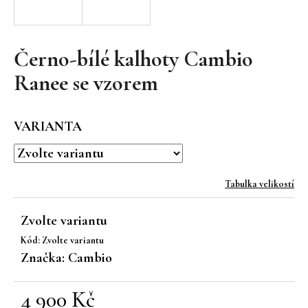
a
j
í
Černo-bílé kalhoty Cambio ​
t
Ranee se vzorem
?
VARIANTA
HLEDAT
Tabulka velikostí
Zvolte variantu
D
Kód:
Zvolte variantu
o
Značka:
Cambio
p
o
r
4 900 Kč
u