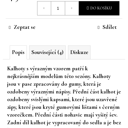
Měrná
č
DO KOŠÍKU
u
cena:
j
e
Zeptat se
Sdílet
m
e
Popis
Související (4)
Diskuze
Kalhoty s výrazným vzorem patří k
nejkrásnějším modelům této sezóny. Kalhoty
jsou v pase zpracovány do gumy, která je
ozdobeny výraznými nápisy. Přední část kalhot je
ozdobeny svislými kapsami, které jsou uzavřené
zipy, které jsou kryté gumovými lištami s černým
vzorečkem. Přední části nohavic mají vyšitý šev.
Zadní díl kalhot je vypracovaný do sedla a je bez