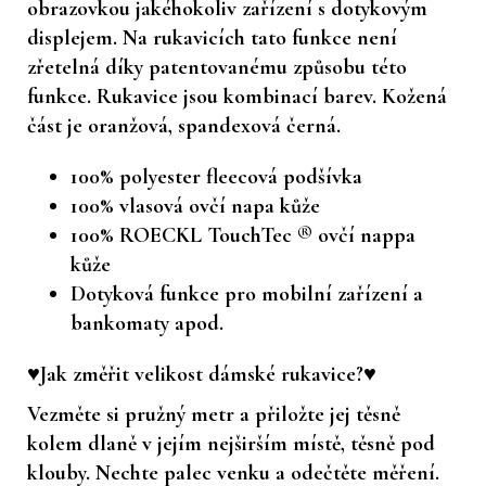
obrazovkou jakéhokoliv zařízení s dotykovým
displejem. Na rukavicích tato funkce není
zřetelná díky patentovanému způsobu této
funkce. Rukavice jsou kombinací barev. Kožená
část je oranžová, spandexová černá.
100% polyester fleecová podšívka
100% vlasová ovčí napa kůže
100% ROECKL TouchTec ® ovčí nappa
kůže
Dotyková funkce pro mobilní zařízení a
bankomaty apod.
♥Jak změřit velikost dámské rukavice?♥
Vezměte si pružný metr a přiložte jej těsně
kolem dlaně v jejím nejširším místě, těsně pod
klouby. Nechte palec venku a odečtěte měření.