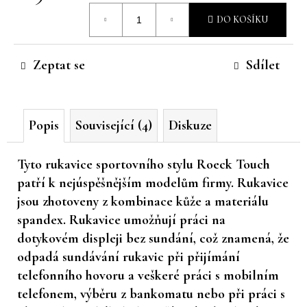
Měrná
č
DO KOŠÍKU
u
cena:
j
e
Zeptat se
Sdílet
m
e
Popis
Související (4)
Diskuze
Tyto rukavice sportovního stylu Roeck Touch
patří k nejúspěšnějším modelům firmy. Rukavice
jsou zhotoveny z kombinace kůže a materiálu
spandex. Rukavice umožňují práci na
dotykovém displeji bez sundání, což znamená, že
odpadá sundávání rukavic při přijímání
telefonního hovoru a veškeré práci s mobilním
telefonem, výběru z bankomatu nebo při práci s