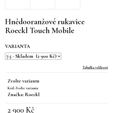
a
j
í
Hnědooranžové rukavice
t
Roeckl Touch Mobile
?
VARIANTA
HLEDAT
Tabulka velikostí
Zvolte variantu
D
Kód:
Zvolte variantu
o
Značka:
Roeckl
p
o
r
2 900 Kč
u