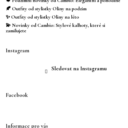
🍁 Podzimní novinky od Cambio: Elegantní a pohodlné
í
🍂 Outfity od stylistky Oliny na podzim
✨ Outfity od stylistky Oliny na léto
💫 Novinky od Cambio: Stylové kalhoty, které si
zamilujete
Instagram
Sledovat na Instagramu
Facebook
Informace pro vás