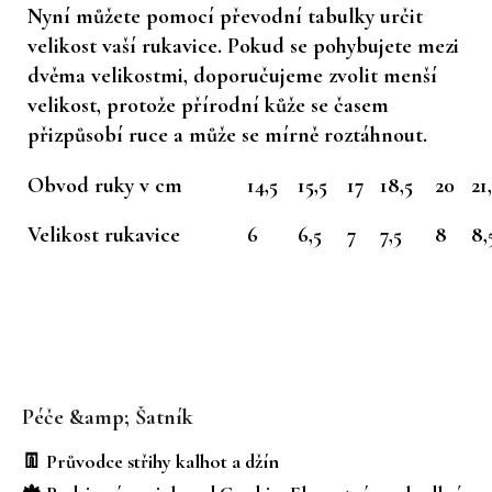
Nyní můžete pomocí převodní tabulky určit
velikost vaší rukavice. Pokud se pohybujete mezi
dvěma velikostmi, doporučujeme zvolit menší
velikost, protože přírodní kůže se časem
přizpůsobí ruce a může se mírně roztáhnout.
Obvod ruky v cm
14,5
15,5
17
18,5
20
21
Velikost rukavice
6
6,5
7
7,5
8
8,
Z
á
Péče &amp; Šatník
p
a
👖 Průvodce střihy kalhot a džín
t