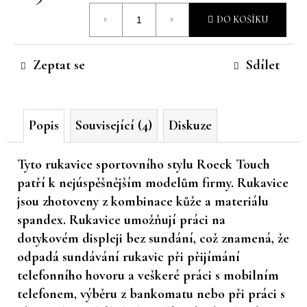
Měrná
č
DO KOŠÍKU
u
cena:
j
e
Zeptat se
Sdílet
m
e
Popis
Související (4)
Diskuze
Tyto rukavice sportovního stylu Roeck Touch
patří k nejúspěšnějším modelům firmy. Rukavice
jsou zhotoveny z kombinace kůže a materiálu
spandex. Rukavice umožňují práci na
dotykovém displeji bez sundání, což znamená, že
odpadá sundávání rukavic při přijímání
telefonního hovoru a veškeré práci s mobilním
telefonem, výběru z bankomatu nebo při práci s