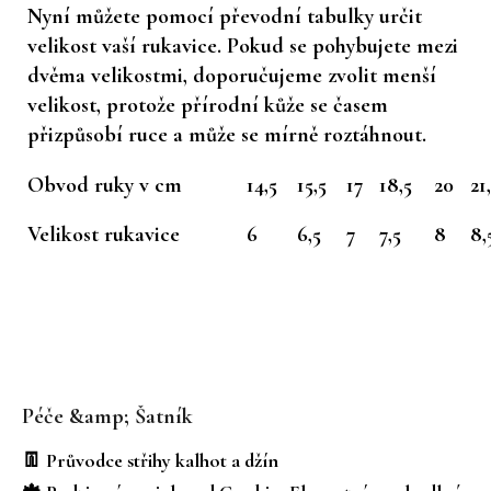
Nyní můžete pomocí převodní tabulky určit
velikost vaší rukavice. Pokud se pohybujete mezi
dvěma velikostmi, doporučujeme zvolit menší
velikost, protože přírodní kůže se časem
přizpůsobí ruce a může se mírně roztáhnout.
Obvod ruky v cm
14,5
15,5
17
18,5
20
21
Velikost rukavice
6
6,5
7
7,5
8
8,
Z
á
Péče &amp; Šatník
p
a
👖 Průvodce střihy kalhot a džín
t