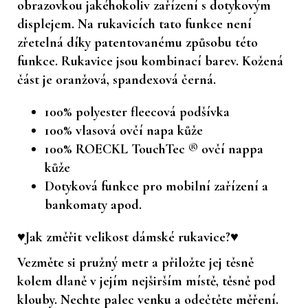
obrazovkou jakéhokoliv zařízení s dotykovým
displejem. Na rukavicích tato funkce není
zřetelná díky patentovanému způsobu této
funkce. Rukavice jsou kombinací barev. Kožená
část je oranžová, spandexová černá.
100% polyester fleecová podšívka
100% vlasová ovčí napa kůže
100% ROECKL TouchTec ® ovčí nappa
kůže
Dotyková funkce pro mobilní zařízení a
bankomaty apod.
♥Jak změřit velikost dámské rukavice?♥
Vezměte si pružný metr a přiložte jej těsně
kolem dlaně v jejím nejširším místě, těsně pod
klouby. Nechte palec venku a odečtěte měření.