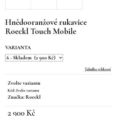
a
j
í
Hnědooranžové rukavice
t
Roeckl Touch Mobile
?
VARIANTA
HLEDAT
Tabulka velikostí
Zvolte variantu
D
Kód:
Zvolte variantu
o
Značka:
Roeckl
p
o
r
2 900 Kč
u