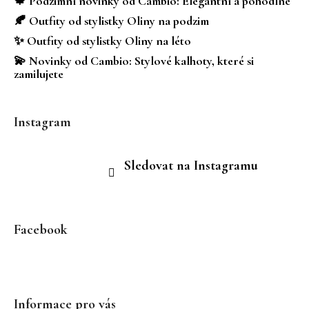
🍁 Podzimní novinky od Cambio: Elegantní a pohodlné
í
🍂 Outfity od stylistky Oliny na podzim
✨ Outfity od stylistky Oliny na léto
💫 Novinky od Cambio: Stylové kalhoty, které si
zamilujete
Instagram
Sledovat na Instagramu
Facebook
Informace pro vás