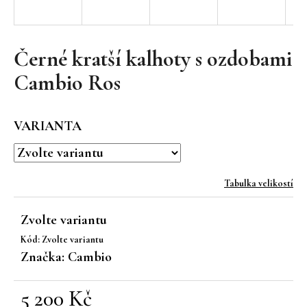
a
j
í
Černé kratší kalhoty s ozdobami
t
Cambio Ros
?
VARIANTA
HLEDAT
Tabulka velikostí
Zvolte variantu
D
Kód:
Zvolte variantu
o
Značka:
Cambio
p
o
r
5 200 Kč
u