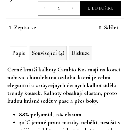
Měrná
č
DO KOŠÍKU
u
cena:
j
e
Zeptat se
Sdílet
m
e
Popis
Související (4)
Diskuze
Černé kratší kalhoty Cambio Ros mají na konci
nohavic chundelatou ozdobu, která je velmi
elegantní a z obyčejných černých kalhot udělá
trendy kousek. Kalhoty obsahují elastan, proto
budou krásně sedět v pase a přes boky.
88% polyamid, 12% elastan
30°C jemné praní naruby, nebělit, nesušit v