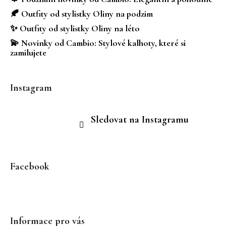
í
🍂 Outfity od stylistky Oliny na podzim
✨ Outfity od stylistky Oliny na léto
💫 Novinky od Cambio: Stylové kalhoty, které si
zamilujete
Instagram
Sledovat na Instagramu
Facebook
Informace pro vás