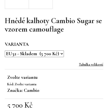
a
j
í
Hnědé kalhoty Cambio Sugar se
t
vzorem camouflage
?
VARIANTA
HLEDAT
Tabulka velikostí
Zvolte variantu
D
Kód:
Zvolte variantu
o
Značka:
Cambio
p
o
r
5 700 Kč
u