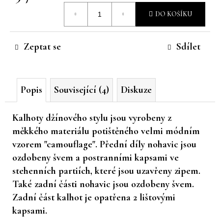
Měrná
č
DO KOŠÍKU
u
cena:
j
e
Zeptat se
Sdílet
m
e
Popis
Související (4)
Diskuze
Kalhoty džínového stylu jsou vyrobeny z
měkkého materiálu potištěného velmi módním
vzorem "camouflage". Přední díly nohavic jsou
ozdobeny švem a postranními kapsami ve
stehenních partiích, které jsou uzavřeny zipem.
Také zadní části nohavic jsou ozdobeny švem.
Zadní část kalhot je opatřena 2 lištovými
kapsami.