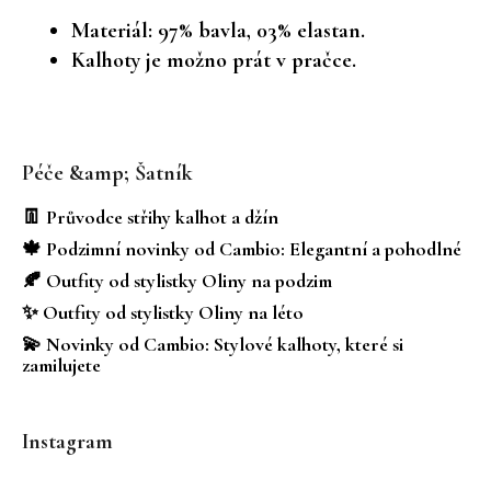
Materiál: 97% bavla, 03% elastan.
Kalhoty je možno prát v pračce.
Z
á
Péče &amp; Šatník
p
a
👖 Průvodce střihy kalhot a džín
t
🍁 Podzimní novinky od Cambio: Elegantní a pohodlné
í
🍂 Outfity od stylistky Oliny na podzim
✨ Outfity od stylistky Oliny na léto
💫 Novinky od Cambio: Stylové kalhoty, které si
zamilujete
Instagram