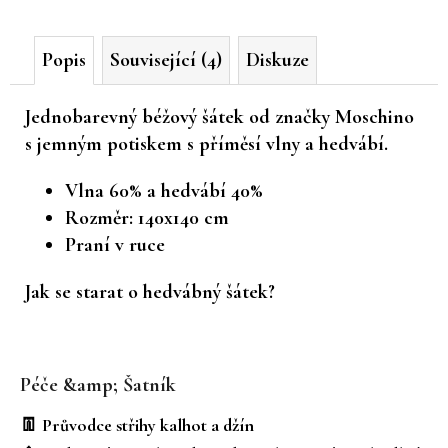
č
u
Popis
Související (4)
Diskuze
j
e
m
Jednobarevný béžový šátek od značky Moschino
e
s jemným potiskem s příměsí vlny a hedvábí.
Vlna 60% a hedvábí 40%
Rozměr: 140x140 cm
Praní v ruce
Jak se starat o hedvábný šátek?
Z
á
Péče &amp; Šatník
p
a
👖 Průvodce střihy kalhot a džín