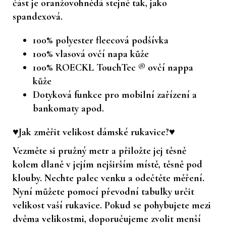
část je oranžovohnědá stejně tak, jako
spandexová.
100% polyester fleecová podšívka
100% vlasová ovčí napa kůže
100% ROECKL TouchTec ® ovčí nappa
kůže
Dotyková funkce pro mobilní zařízení a
bankomaty apod.
♥Jak změřit velikost dámské rukavice?♥
Vezměte si pružný metr a přiložte jej těsně
kolem dlaně v jejím nejširším místě, těsně pod
klouby. Nechte palec venku a odečtěte měření.
Nyní můžete pomocí převodní tabulky určit
velikost vaší rukavice. Pokud se pohybujete mezi
dvěma velikostmi, doporučujeme zvolit menší