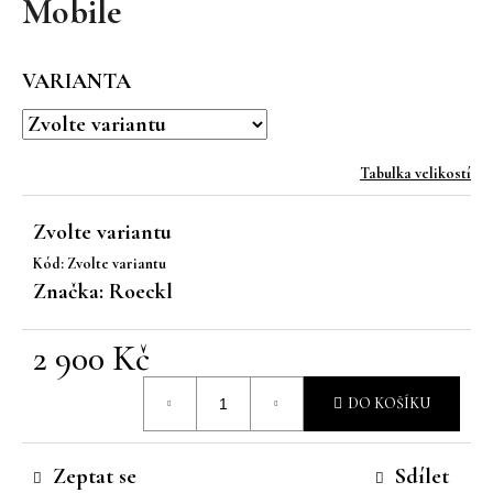
Mobile
a
j
VARIANTA
í
t
?
Tabulka velikostí
Zvolte variantu
Kód:
Zvolte variantu
HLEDAT
Značka:
Roeckl
2 900 Kč
D
Měrná
o
DO KOŠÍKU
p
cena:
o
r
Zeptat se
Sdílet
u