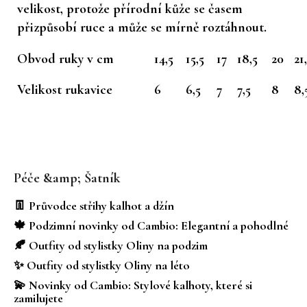
velikost, protože přírodní kůže se časem
přizpůsobí ruce a může se mírně roztáhnout.
Obvod ruky v cm
14,5
15,5
17
18,5
20
21
Velikost rukavice
6
6,5
7
7,5
8
8,
Z
á
Péče &amp; Šatník
p
a
👖 Průvodce střihy kalhot a džín
t
🍁 Podzimní novinky od Cambio: Elegantní a pohodlné
í
🍂 Outfity od stylistky Oliny na podzim
✨ Outfity od stylistky Oliny na léto
💫 Novinky od Cambio: Stylové kalhoty, které si
zamilujete