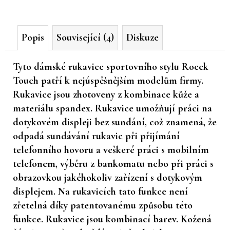
č
u
j
Popis
Související (4)
Diskuze
e
m
e
Tyto dámské rukavice sportovního stylu Roeck
Touch patří k nejúspěšnějším modelům firmy.
Rukavice jsou zhotoveny z kombinace kůže a
materiálu spandex. Rukavice umožňují práci na
dotykovém displeji bez sundání, což znamená, že
odpadá sundávání rukavic při přijímání
telefonního hovoru a veškeré práci s mobilním
telefonem, výběru z bankomatu nebo při práci s
obrazovkou jakéhokoliv zařízení s dotykovým
displejem. Na rukavicích tato funkce není
zřetelná díky patentovanému způsobu této
funkce. Rukavice jsou kombinací barev. Kožená