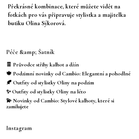
Překrásné kombinace, které můžete vidět na
fotkách pro vás připravuje stylistka a majitelka
butiku Olina Sýkorová.
Z
á
Péče &amp; Šatník
p
a
👖 Průvodce střihy kalhot a džín
t
🍁 Podzimní novinky od Cambio: Elegantní a pohodlné
í
🍂 Outfity od stylistky Oliny na podzim
✨ Outfity od stylistky Oliny na léto
💫 Novinky od Cambio: Stylové kalhoty, které si
zamilujete
Instagram