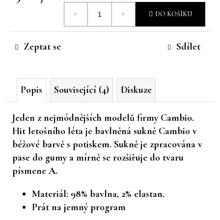
Měrná
č
DO KOŠÍKU
u
cena:
j
e
Zeptat se
Sdílet
m
e
Popis
Související (4)
Diskuze
Jeden z nejmódnějších modelů firmy Cambio.
Hit letošního léta je bavlněná sukně Cambio v
béžové barvě s potiskem. Sukně je zpracována v
pase do gumy a mírně se rozšiřuje do tvaru
písmene A.
Materiál: 98% bavlna, 2% elastan.
Prát na jemný program