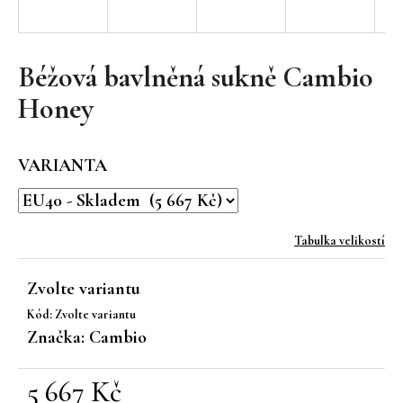
a
j
í
Béžová bavlněná sukně Cambio
t
Honey
?
VARIANTA
HLEDAT
Tabulka velikostí
Zvolte variantu
D
Kód:
Zvolte variantu
o
Značka:
Cambio
p
o
r
5 667 Kč
u