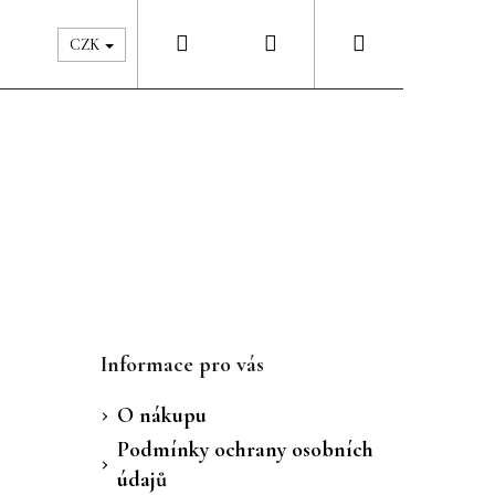
Hledat
Přihlášení
Nákupní
Péče & Šatník
Kontakty
CZK
košík
Informace pro vás
O nákupu
Podmínky ochrany osobních
údajů