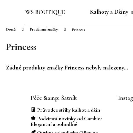
K
Přejít
o
na
Kalhoty a Džíny
Zpět
Zpět
š
obsah
do
do
í
Domů
Prodávané značky
Princess
obchodu
obchodu
k
Princess
Žádné produkty značky
Princess
nebyly nalezeny...
Z
á
Péče &amp; Šatník
Insta
p
a
👖 Průvodce střihy kalhot a džín
t
🍁 Podzimní novinky od Cambio:
í
Elegantní a pohodlné
🍂 Outfity od stylistky Oliny na