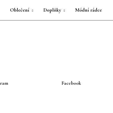
Oblečení
Doplňky
Módní rádce
Co potřebujete najít?
HLEDAT
Doporučujeme
gram
Facebook