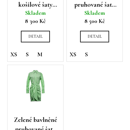
d
t
košilové šaty
pruhované šaty
a
u
ů
Skladem
Skladem
Émanou Angel
Émanou
j
k
8 300 Kč
8 500 Kč
í
t
t
ů
?
DETAIL
DETAIL
XS
S
M
XS
S
HLEDAT
D
o
p
o
Zelené bavlněné
r
pruhované šaty
u