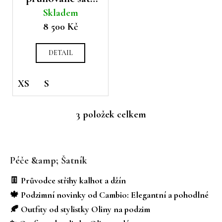
č
Skladem
Émanou
u
8 500 Kč
j
e
m
DETAIL
e
XS
S
3
položek celkem
O
v
Z
l
á
á
Péče &amp; Šatník
d
p
a
a
👖 Průvodce střihy kalhot a džín
c
t
🍁 Podzimní novinky od Cambio: Elegantní a pohodlné
í
í
p
🍂 Outfity od stylistky Oliny na podzim
r