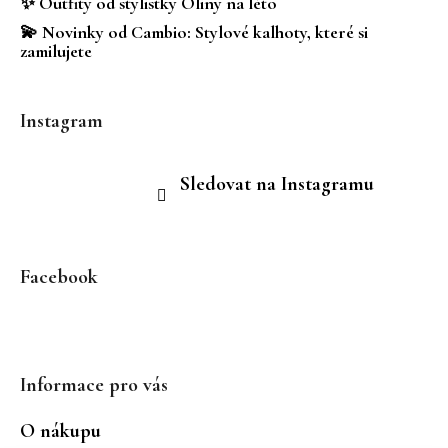
✨ Outfity od stylistky Oliny na léto
v
💫 Novinky od Cambio: Stylové kalhoty, které si
k
zamilujete
y
v
ý
Instagram
p
i
s
Sledovat na Instagramu
u
Facebook
Informace pro vás
O nákupu