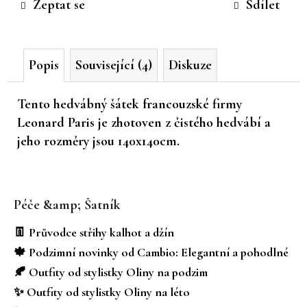
Zeptat se
Sdílet
č
u
j
e
Popis
Související (4)
Diskuze
m
e
Tento hedvábný šátek francouzské firmy
Leonard Paris je zhotoven z čistého hedvábí a
jeho rozměry jsou 140x140cm.
Z
á
Péče &amp; Šatník
p
a
👖 Průvodce střihy kalhot a džín
t
🍁 Podzimní novinky od Cambio: Elegantní a pohodlné
í
🍂 Outfity od stylistky Oliny na podzim
✨ Outfity od stylistky Oliny na léto