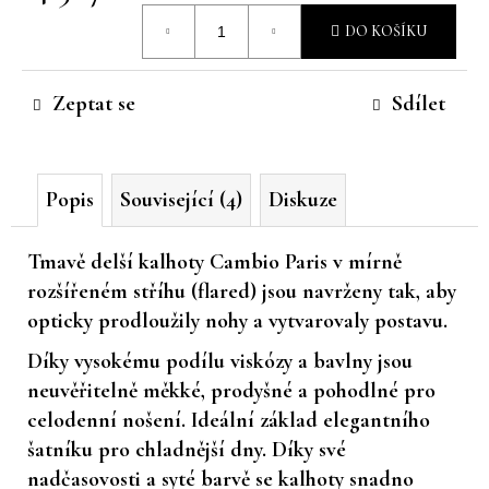
Měrná
č
DO KOŠÍKU
u
cena:
j
e
Zeptat se
Sdílet
m
e
Popis
Související (4)
Diskuze
Tmavě delší kalhoty
Cambio Paris v mírně
rozšířeném stříhu (flared) jsou navrženy tak, aby
opticky prodloužily nohy a vytvarovaly postavu.
Díky vysokému podílu
viskózy a bavlny
jsou
neuvěřitelně měkké, prodyšné a pohodlné pro
celodenní nošení. Ideální základ elegantního
šatníku pro chladnější dny. Díky své
nadčasovosti a syté barvě se kalhoty snadno