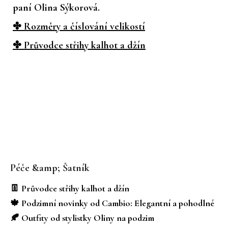
paní Olina Sýkorová.
✤ Rozměry a číslování velikostí
✤ Průvodce střihy kalhot a džín
Z
á
Péče &amp; Šatník
p
a
👖 Průvodce střihy kalhot a džín
t
🍁 Podzimní novinky od Cambio: Elegantní a pohodlné
í
🍂 Outfity od stylistky Oliny na podzim