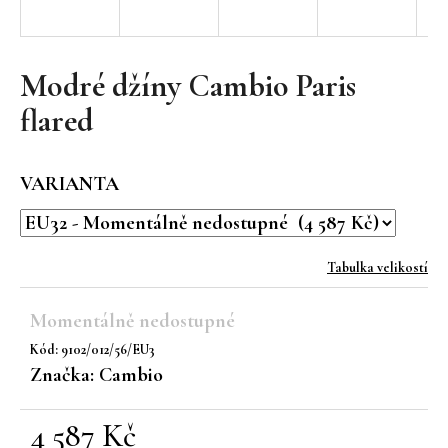
a
j
í
Modré džíny Cambio Paris
t
flared
?
VARIANTA
HLEDAT
Tabulka velikostí
Momentálně nedostupné
D
Kód:
9102/012/56/EU3
o
Značka:
Cambio
p
o
r
4 587 Kč
u