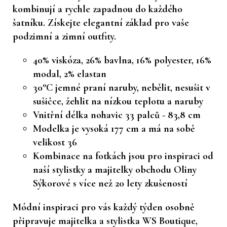
kombinují a rychle zapadnou do každého
šatníku. Získejte elegantní základ pro
vaše
podzimní a zimní outfity.
40% viskóza, 26% bavlna, 16% polyester, 16%
modal, 2% elastan
30°C jemné praní naruby, nebělit, nesušit v
sušičce, žehlit na nízkou teplotu a naruby
Vnitřní délka nohavic 33 palců - 83,8 cm
Modelka je vysoká 177 cm a má na sobě
velikost 36
Kombinace na fotkách jsou pro inspiraci od
naší stylistky a majitelky obchodu Oliny
Sýkorové s více než 20 lety zkušeností
Módní inspiraci pro vás každý týden osobně
připravuje majitelka a stylistka WS Boutique,